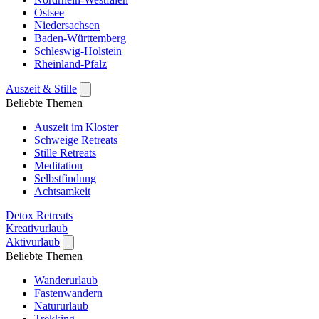
Ostsee
Niedersachsen
Baden-Württemberg
Schleswig-Holstein
Rheinland-Pfalz
Auszeit & Stille
Beliebte Themen
Auszeit im Kloster
Schweige Retreats
Stille Retreats
Meditation
Selbstfindung
Achtsamkeit
Detox Retreats
Kreativurlaub
Aktivurlaub
Beliebte Themen
Wanderurlaub
Fastenwandern
Natururlaub
Trekking