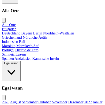
Alle Orte
Alle Orte
Bulgarien
Deutschland
Bayern
Berlin
Nordrhein-Westfalen
Griechenland
Nördliche Ägäis
Indonesien
Bali
Marokko
Marrakech-Safi
Portugal
Distrito de Faro
Schweiz
Luzern
Spanien
Andalusien
Kanarische Inseln
Egal wann
Egal wann
2026
August
September
Oktober
November
Dezember
2027
Januar