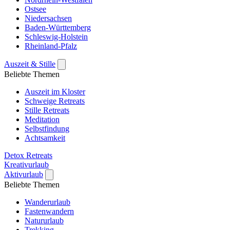
Ostsee
Niedersachsen
Baden-Württemberg
Schleswig-Holstein
Rheinland-Pfalz
Auszeit & Stille
Beliebte Themen
Auszeit im Kloster
Schweige Retreats
Stille Retreats
Meditation
Selbstfindung
Achtsamkeit
Detox Retreats
Kreativurlaub
Aktivurlaub
Beliebte Themen
Wanderurlaub
Fastenwandern
Natururlaub
Trekking