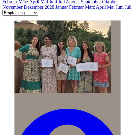
Februar
März
April
Mai
Juni
Juli
August
September
Oktober
November
Dezember
2028
Januar
Februar
März
April
Mai
Juni
Juli