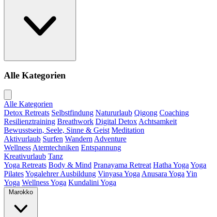
Alle Kategorien
Alle Kategorien
Detox Retreats
Selbstfindung
Natururlaub
Qigong
Coaching
Resilienztraining
Breathwork
Digital Detox
Achtsamkeit
Bewusstsein, Seele, Sinne & Geist
Meditation
Aktivurlaub
Surfen
Wandern
Adventure
Wellness
Atemtechniken
Entspannung
Kreativurlaub
Tanz
Yoga Retreats
Body & Mind
Pranayama Retreat
Hatha Yoga
Yoga
Pilates
Yogalehrer Ausbildung
Vinyasa Yoga
Anusara Yoga
Yin
Yoga
Wellness Yoga
Kundalini Yoga
Marokko