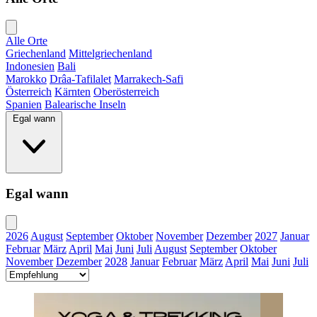
Alle Orte
Griechenland
Mittelgriechenland
Indonesien
Bali
Marokko
Drâa-Tafilalet
Marrakech-Safi
Österreich
Kärnten
Oberösterreich
Spanien
Balearische Inseln
Egal wann
Egal wann
2026
August
September
Oktober
November
Dezember
2027
Januar
Februar
März
April
Mai
Juni
Juli
August
September
Oktober
November
Dezember
2028
Januar
Februar
März
April
Mai
Juni
Juli