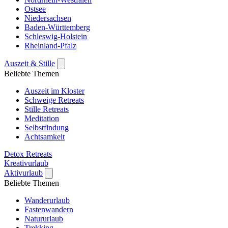
Ostsee
Niedersachsen
Baden-Württemberg
Schleswig-Holstein
Rheinland-Pfalz
Auszeit & Stille
Beliebte Themen
Auszeit im Kloster
Schweige Retreats
Stille Retreats
Meditation
Selbstfindung
Achtsamkeit
Detox Retreats
Kreativurlaub
Aktivurlaub
Beliebte Themen
Wanderurlaub
Fastenwandern
Natururlaub
Trekking