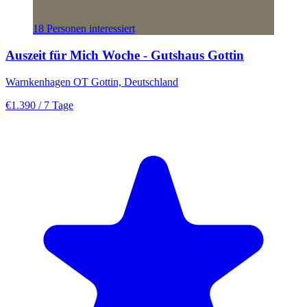
18 Personen interessiert
Auszeit für Mich Woche - Gutshaus Gottin
Warnkenhagen OT Gottin, Deutschland
€1.390
/ 7 Tage