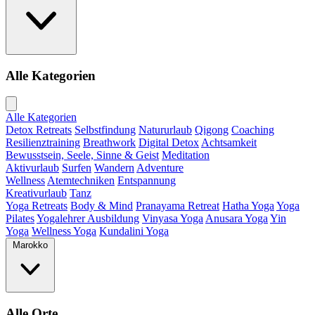
Alle Kategorien
Alle Kategorien
Detox Retreats
Selbstfindung
Natururlaub
Qigong
Coaching
Resilienztraining
Breathwork
Digital Detox
Achtsamkeit
Bewusstsein, Seele, Sinne & Geist
Meditation
Aktivurlaub
Surfen
Wandern
Adventure
Wellness
Atemtechniken
Entspannung
Kreativurlaub
Tanz
Yoga Retreats
Body & Mind
Pranayama Retreat
Hatha Yoga
Yoga
Pilates
Yogalehrer Ausbildung
Vinyasa Yoga
Anusara Yoga
Yin
Yoga
Wellness Yoga
Kundalini Yoga
Marokko
Alle Orte