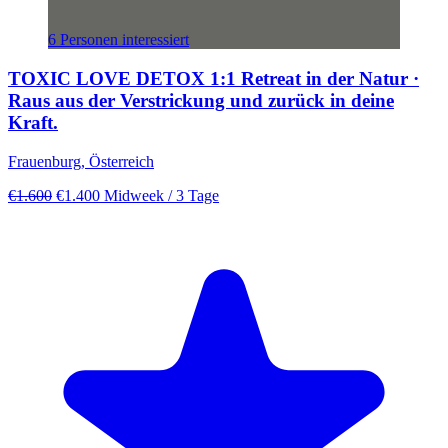
6 Personen interessiert
TOXIC LOVE DETOX 1:1 Retreat in der Natur ·
Raus aus der Verstrickung und zurück in deine
Kraft.
Frauenburg, Österreich
€1.600
€1.400
Midweek
/ 3 Tage