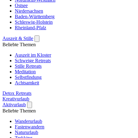
Ostsee
Niedersachsen
Baden-Württemberg
Schleswig-Holstein
Rheinland-Pfalz
Auszeit & Stille
Beliebte Themen
Auszeit im Kloster
Schweige Retreats
Stille Retreats
Meditation
Selbstfindung
Achtsamkeit
Detox Retreats
Kreativurlaub
Aktivurlaub
Beliebte Themen
Wanderurlaub
Fastenwandern
Natururlaub
Trekking