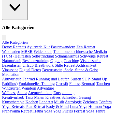
Alle Kategorien
Alle Kategorien
Detox Retreats
Ayurveda Kur
Fastenwandern
Zen Retreat
Waldbaden
MBSR
Feldenkrais
Traditionelle chinesische Medizin
(TCM)
Heilfasten
Selbstfindung
Schamanismus
Schweige Retreat
Natururlaub
Resilienztraining
Qigong
Coaching
Visionssuche
Basenfasten Urlaub
Breathwork
Stille Retreat
Achtsamkeit
Vipassana
Digital Detox
Bewusstsein, Seele, Sinne & Geist
Meditation
Aktivurlaub
Fahrrad
Running und Laufen
Surfen
SUP (Stand Up
Paddling)
Funktionelles Training
Crossfit
Fitness
Rennrad
Tauchen
Windsurfen
Wandern
Adventure
Wellness
Sauna
Atemtechniken
Entspannung
Kreativurlaub
Tanz
Malen
Kreatives Schreiben
Gesang
Kunsttherapie
Kochen
LandArt
Musik
Astrologie
Zeichnen
Töpfern
Yoga Retreats
Paar Retreat
Body & Mind
Luna Yoga
Hormon Yoga
Pranayama Retreat
Hatha Yoga
Yoga Pilates
Forrest Yoga
Tantra