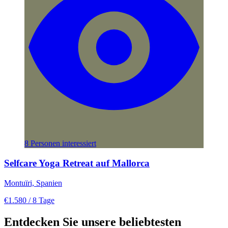
8 Personen interessiert
Selfcare Yoga Retreat auf Mallorca
Montuïri, Spanien
€1.580
/ 8 Tage
Entdecken Sie unsere beliebtesten