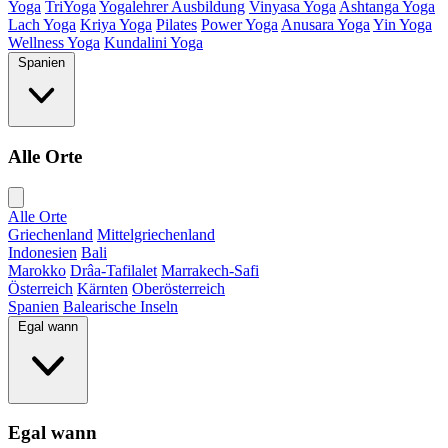
Yoga
TriYoga
Yogalehrer Ausbildung
Vinyasa Yoga
Ashtanga Yoga
Lach Yoga
Kriya Yoga
Pilates
Power Yoga
Anusara Yoga
Yin Yoga
Wellness Yoga
Kundalini Yoga
Spanien
Alle Orte
Alle Orte
Griechenland
Mittelgriechenland
Indonesien
Bali
Marokko
Drâa-Tafilalet
Marrakech-Safi
Österreich
Kärnten
Oberösterreich
Spanien
Balearische Inseln
Egal wann
Egal wann