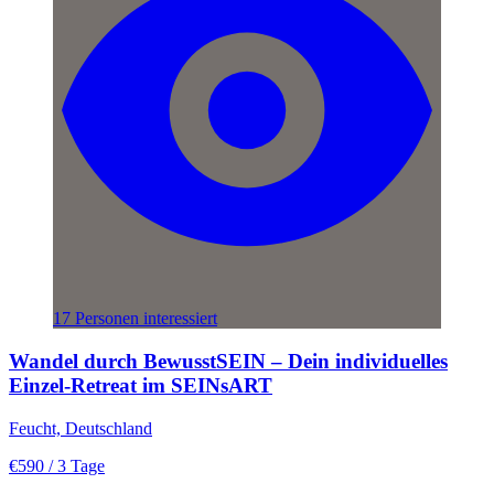
17 Personen interessiert
Wandel durch BewusstSEIN – Dein individuelles
Einzel-Retreat im SEINsART
Feucht, Deutschland
€590
/ 3 Tage