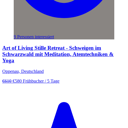
9 Personen interessiert
Art of Living Stille Retreat - Schweigen im
Schwarzwald mit Meditation, Atemtechniken &
Yoga
Oppenau, Deutschland
€610
€580
Frühbucher
/ 5 Tage