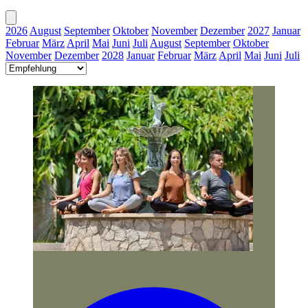
2026
August
September
Oktober
November
Dezember
2027
Januar
Februar
März
April
Mai
Juni
Juli
August
September
Oktober
November
Dezember
2028
Januar
Februar
März
April
Mai
Juni
Juli