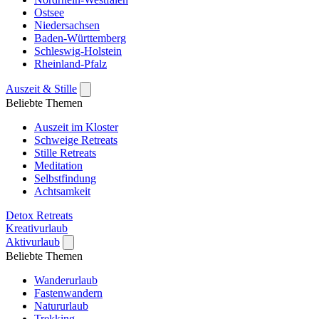
Ostsee
Niedersachsen
Baden-Württemberg
Schleswig-Holstein
Rheinland-Pfalz
Auszeit & Stille
Beliebte Themen
Auszeit im Kloster
Schweige Retreats
Stille Retreats
Meditation
Selbstfindung
Achtsamkeit
Detox Retreats
Kreativurlaub
Aktivurlaub
Beliebte Themen
Wanderurlaub
Fastenwandern
Natururlaub
Trekking