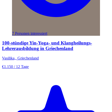
7 Personen interessiert
100-stündige Yin-Yoga- und Klangheilungs-
Lehrerausbildung in Griechenland
Vasilika,, Griechenland
€1.150
/ 12 Tage