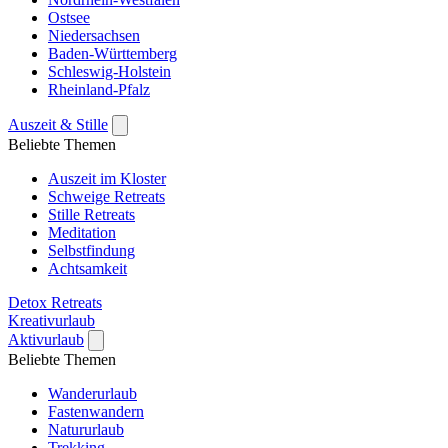
Ostsee
Niedersachsen
Baden-Württemberg
Schleswig-Holstein
Rheinland-Pfalz
Auszeit & Stille
Beliebte Themen
Auszeit im Kloster
Schweige Retreats
Stille Retreats
Meditation
Selbstfindung
Achtsamkeit
Detox Retreats
Kreativurlaub
Aktivurlaub
Beliebte Themen
Wanderurlaub
Fastenwandern
Natururlaub
Trekking