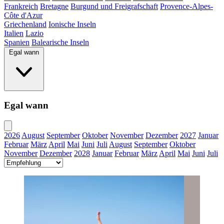
Frankreich
Bretagne
Burgund und Freigrafschaft
Provence-Alpes-
Côte d'Azur
Griechenland
Ionische Inseln
Italien
Lazio
Spanien
Balearische Inseln
Egal wann
Egal wann
2026
August
September
Oktober
November
Dezember
2027
Januar
Februar
März
April
Mai
Juni
Juli
August
September
Oktober
November
Dezember
2028
Januar
Februar
März
April
Mai
Juni
Juli