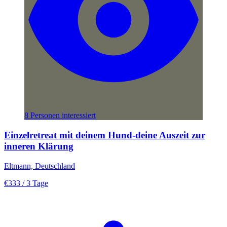
8 Personen interessiert
Einzelretreat mit deinem Hund-deine Auszeit zur
inneren Klärung
Eltmann, Deutschland
€333
/ 3 Tage