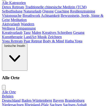
Alle Kategorien
Detox Retreats
Traditionelle chinesische Medizin (TCM)
Selbstfindung
Natururlaub
Qigong
Coaching
Resilienztraining
Visionssuche
Breathwork
Achtsamkeit
Bewusstsein, Seele, Sinne &
Geist
Meditation
Aktivurlaub
Wandern
Wellness
Entspannung
Kreativurlaub
Tanz
Malen
Kreatives Schreiben
Gesang
Kunsttherapie
LandArt
Musik
Zeichnen
Yoga Retreats
Paar Retreat
Body & Mind
Hatha Yoga
Ionische Inseln
Alle Orte
Alle Orte
Belgien
Deutschland
Baden-Württemberg
Bayern
Brandenburg
Niedersachsen
Rheinland-Pfalz
Sachsen
Sachsen-Anhalt