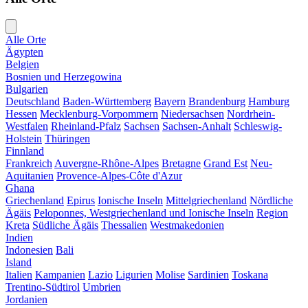
Alle Orte
Ägypten
Belgien
Bosnien und Herzegowina
Bulgarien
Deutschland
Baden-Württemberg
Bayern
Brandenburg
Hamburg
Hessen
Mecklenburg-Vorpommern
Niedersachsen
Nordrhein-
Westfalen
Rheinland-Pfalz
Sachsen
Sachsen-Anhalt
Schleswig-
Holstein
Thüringen
Finnland
Frankreich
Auvergne-Rhône-Alpes
Bretagne
Grand Est
Neu-
Aquitanien
Provence-Alpes-Côte d'Azur
Ghana
Griechenland
Epirus
Ionische Inseln
Mittelgriechenland
Nördliche
Ägäis
Peloponnes, Westgriechenland und Ionische Inseln
Region
Kreta
Südliche Ägäis
Thessalien
Westmakedonien
Indien
Indonesien
Bali
Island
Italien
Kampanien
Lazio
Ligurien
Molise
Sardinien
Toskana
Trentino-Südtirol
Umbrien
Jordanien