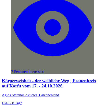
7 Personen interessiert
Körperweisheit - der weibliche Weg | Frauenkreis
auf Korfu vom 17. - 24.10.2026
Agios Stefanos Avliotes, Griechenland
€618
/ 8 Tage