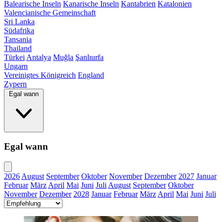
Balearische Inseln
Kanarische Inseln
Kantabrien
Katalonien
Valencianische Gemeinschaft
Sri Lanka
Südafrika
Tansania
Thailand
Türkei
Antalya
Muğla
Şanlıurfa
Ungarn
Vereinigtes Königreich
England
Zypern
Egal wann
Egal wann
2026
August
September
Oktober
November
Dezember
2027
Januar
Februar
März
April
Mai
Juni
Juli
August
September
Oktober
November
Dezember
2028
Januar
Februar
März
April
Mai
Juni
Juli