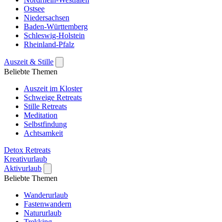
Ostsee
Niedersachsen
Baden-Württemberg
Schleswig-Holstein
Rheinland-Pfalz
Auszeit & Stille
Beliebte Themen
Auszeit im Kloster
Schweige Retreats
Stille Retreats
Meditation
Selbstfindung
Achtsamkeit
Detox Retreats
Kreativurlaub
Aktivurlaub
Beliebte Themen
Wanderurlaub
Fastenwandern
Natururlaub
Trekking