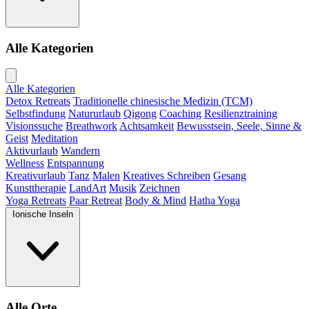
Alle Kategorien
Alle Kategorien
Detox Retreats
Traditionelle chinesische Medizin (TCM)
Selbstfindung
Natururlaub
Qigong
Coaching
Resilienztraining
Visionssuche
Breathwork
Achtsamkeit
Bewusstsein, Seele, Sinne &
Geist
Meditation
Aktivurlaub
Wandern
Wellness
Entspannung
Kreativurlaub
Tanz
Malen
Kreatives Schreiben
Gesang
Kunsttherapie
LandArt
Musik
Zeichnen
Yoga Retreats
Paar Retreat
Body & Mind
Hatha Yoga
Ionische Inseln
Alle Orte