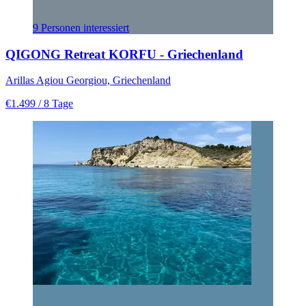
9 Personen interessiert
QIGONG Retreat KORFU - Griechenland
Arillas Agiou Georgiou, Griechenland
€1.499
/ 8 Tage