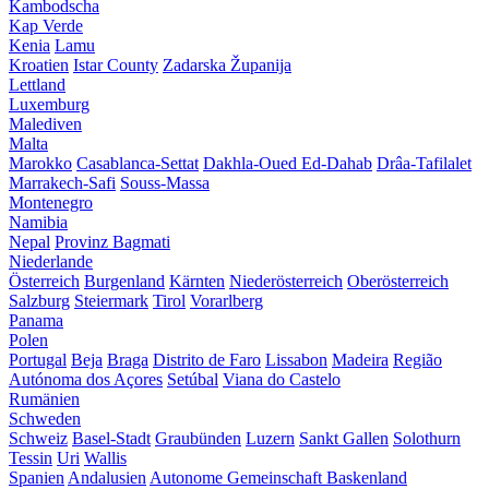
Kambodscha
Kap Verde
Kenia
Lamu
Kroatien
Istar County
Zadarska Županija
Lettland
Luxemburg
Malediven
Malta
Marokko
Casablanca-Settat
Dakhla-Oued Ed-Dahab
Drâa-Tafilalet
Marrakech-Safi
Souss-Massa
Montenegro
Namibia
Nepal
Provinz Bagmati
Niederlande
Österreich
Burgenland
Kärnten
Niederösterreich
Oberösterreich
Salzburg
Steiermark
Tirol
Vorarlberg
Panama
Polen
Portugal
Beja
Braga
Distrito de Faro
Lissabon
Madeira
Região
Autónoma dos Açores
Setúbal
Viana do Castelo
Rumänien
Schweden
Schweiz
Basel-Stadt
Graubünden
Luzern
Sankt Gallen
Solothurn
Tessin
Uri
Wallis
Spanien
Andalusien
Autonome Gemeinschaft Baskenland