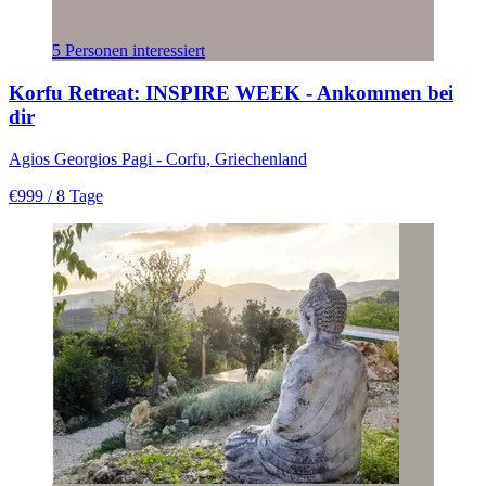
5 Personen interessiert
Korfu Retreat: INSPIRE WEEK - Ankommen bei
dir
Agios Georgios Pagi - Corfu, Griechenland
€999
/ 8 Tage