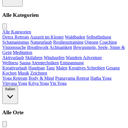
Alle Kategorien
Alle Kategorien
Detox Retreats
Auszeit im Kloster
Waldbaden
Selbstfindung
Schamanismus
Natururlaub
Resilienztraining
Qigong
Coaching
Visionssuche
Breathwork
Achtsamkeit
Bewusstsein, Seele, Sinne &
Geist
Meditation
Aktivurlaub
Skifahren
Windsurfen
Wandern
Adventure
Wellness
Sauna
Atemtechniken
Entspannung
Kreativurlaub
Handpan
Tanz
Malen
Kreatives Schreiben
Gesang
Kochen
Musik
Zeichnen
Yoga Retreats
Body & Mind
Pranayama Retreat
Hatha Yoga
Vinyasa Yoga
Kriya Yoga
Yin Yoga
Italien
Alle Orte