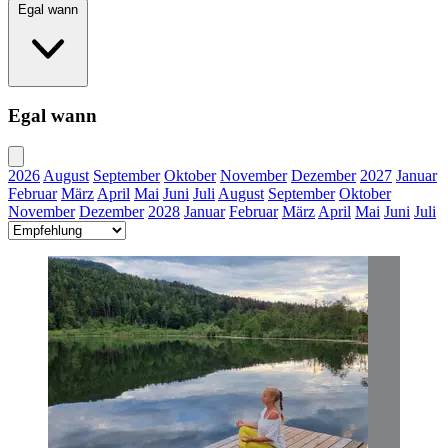
Egal wann
Egal wann
2026
August
September
Oktober
November
Dezember
2027
Januar
Februar
März
April
Mai
Juni
Juli
August
September
Oktober
November
Dezember
2028
Januar
Februar
März
April
Mai
Juni
Juli