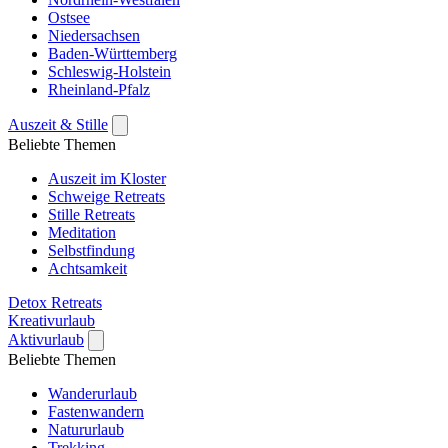
Ostsee
Niedersachsen
Baden-Württemberg
Schleswig-Holstein
Rheinland-Pfalz
Auszeit & Stille
Beliebte Themen
Auszeit im Kloster
Schweige Retreats
Stille Retreats
Meditation
Selbstfindung
Achtsamkeit
Detox Retreats
Kreativurlaub
Aktivurlaub
Beliebte Themen
Wanderurlaub
Fastenwandern
Natururlaub
Trekking