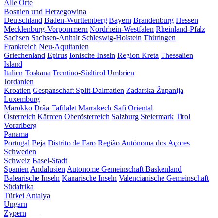
Alle Orte
Bosnien und Herzegowina
Deutschland
Baden-Württemberg
Bayern
Brandenburg
Hessen
Mecklenburg-Vorpommern
Nordrhein-Westfalen
Rheinland-Pfalz
Sachsen
Sachsen-Anhalt
Schleswig-Holstein
Thüringen
Frankreich
Neu-Aquitanien
Griechenland
Epirus
Ionische Inseln
Region Kreta
Thessalien
Island
Italien
Toskana
Trentino-Südtirol
Umbrien
Jordanien
Kroatien
Gespanschaft Split-Dalmatien
Zadarska Županija
Luxemburg
Marokko
Drâa-Tafilalet
Marrakech-Safi
Oriental
Österreich
Kärnten
Oberösterreich
Salzburg
Steiermark
Tirol
Vorarlberg
Panama
Portugal
Beja
Distrito de Faro
Região Autónoma dos Açores
Schweden
Schweiz
Basel-Stadt
Spanien
Andalusien
Autonome Gemeinschaft Baskenland
Balearische Inseln
Kanarische Inseln
Valencianische Gemeinschaft
Südafrika
Türkei
Antalya
Ungarn
Zypern