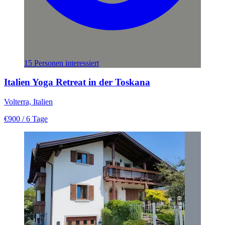
15 Personen interessiert
Italien Yoga Retreat in der Toskana
Volterra, Italien
€900
/ 6 Tage