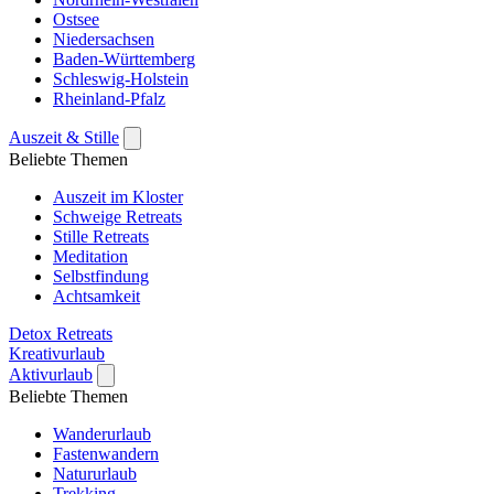
Ostsee
Niedersachsen
Baden-Württemberg
Schleswig-Holstein
Rheinland-Pfalz
Auszeit & Stille
Beliebte Themen
Auszeit im Kloster
Schweige Retreats
Stille Retreats
Meditation
Selbstfindung
Achtsamkeit
Detox Retreats
Kreativurlaub
Aktivurlaub
Beliebte Themen
Wanderurlaub
Fastenwandern
Natururlaub
Trekking