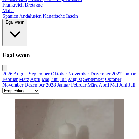
Frankreich
Bretagne
Malta
Spanien
Andalusien
Kanarische Inseln
Egal wann
Egal wann
2026
August
September
Oktober
November
Dezember
2027
Januar
Februar
März
April
Mai
Juni
Juli
August
September
Oktober
November
Dezember
2028
Januar
Februar
März
April
Mai
Juni
Juli