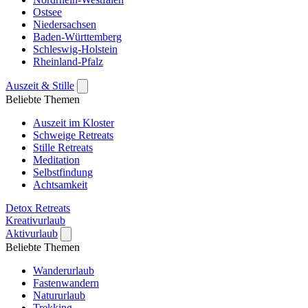
Ostsee
Niedersachsen
Baden-Württemberg
Schleswig-Holstein
Rheinland-Pfalz
Auszeit & Stille
Beliebte Themen
Auszeit im Kloster
Schweige Retreats
Stille Retreats
Meditation
Selbstfindung
Achtsamkeit
Detox Retreats
Kreativurlaub
Aktivurlaub
Beliebte Themen
Wanderurlaub
Fastenwandern
Natururlaub
Trekking