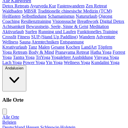
Alle Kategorien
Detox Retreats
Ayurveda Kur
Fastenwandern
Zen Retreat
Waldbaden
MBSR
Traditionelle chinesische Medizin (TCM)
Heilfasten
Selbstfindung
Schamanismus
Natururlaub
Qigong
Coaching
Resilienztraining
Visionssuche
Breathwork
Digital Detox
Achtsamkeit
Bewusstsein, Seele, Sinne & Geist
Meditation
Aktivurlaub
Surfen
Running und Laufen
Funktionelles Training
Crossfit
Fitness
SUP (Stand Up Paddling)
Wandern
Adventure
Wellness
Sauna
Atemtechniken
Entspannung
Kreativurlaub
Tanz
Malen
Gesang
Kochen
LandArt
Töpfern
Yoga Retreats
Body & Mind
Pranayama Retreat
Hatha Yoga
Forrest
Yoga
Tantra Yoga
TriYoga
Yogalehrer Ausbildung
Vinyasa Yoga
Lach Yoga
Power Yoga
Yin Yoga
Wellness Yoga
Kundalini Yoga
Andalusien
Alle Orte
Alle Orte
Belgien
Deutschland
Hessen
Schleswig-Holstein