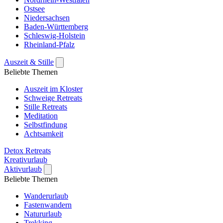
Ostsee
Niedersachsen
Baden-Württemberg
Schleswig-Holstein
Rheinland-Pfalz
Auszeit & Stille
Beliebte Themen
Auszeit im Kloster
Schweige Retreats
Stille Retreats
Meditation
Selbstfindung
Achtsamkeit
Detox Retreats
Kreativurlaub
Aktivurlaub
Beliebte Themen
Wanderurlaub
Fastenwandern
Natururlaub
Trekking