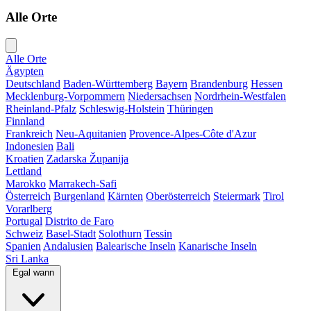
Alle Orte
Alle Orte
Ägypten
Deutschland
Baden-Württemberg
Bayern
Brandenburg
Hessen
Mecklenburg-Vorpommern
Niedersachsen
Nordrhein-Westfalen
Rheinland-Pfalz
Schleswig-Holstein
Thüringen
Finnland
Frankreich
Neu-Aquitanien
Provence-Alpes-Côte d'Azur
Indonesien
Bali
Kroatien
Zadarska Županija
Lettland
Marokko
Marrakech-Safi
Österreich
Burgenland
Kärnten
Oberösterreich
Steiermark
Tirol
Vorarlberg
Portugal
Distrito de Faro
Schweiz
Basel-Stadt
Solothurn
Tessin
Spanien
Andalusien
Balearische Inseln
Kanarische Inseln
Sri Lanka
Egal wann