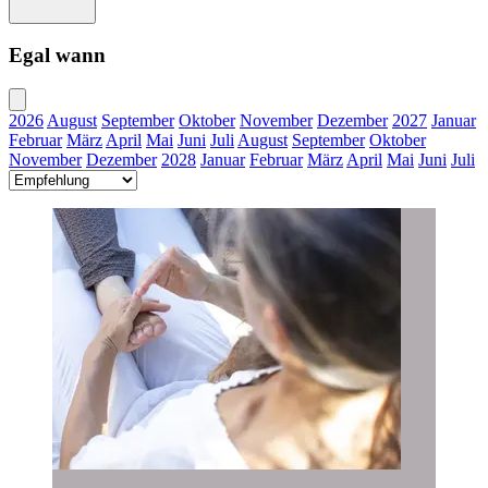
Egal wann
2026
August
September
Oktober
November
Dezember
2027
Januar
Februar
März
April
Mai
Juni
Juli
August
September
Oktober
November
Dezember
2028
Januar
Februar
März
April
Mai
Juni
Juli