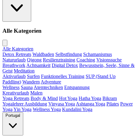
Alle Kategorien
Alle Kategorien
Detox Retreats
Waldbaden
Selbstfindung
Schamanismus
Natururlaub
Qigong
Resilienztraining
Coaching
Visionssuche
Breathwork
Achtsamkeit
Digital Detox
Bewusstsein, Seele, Sinne &
Geist
Meditation
Aktivurlaub
Surfen
Funktionelles Training
SUP (Stand Up
Paddling)
Wandern
Adventure
Wellness
Sauna
Atemtechniken
Entspannung
Kreativurlaub
Malen
Yoga Retreats
Body & Mind
Hot Yoga
Hatha Yoga
Bikram
Yogalehrer Ausbildung
Vinyasa Yoga
Ashtanga Yoga
Pilates
Power
Yoga
Yin Yoga
Wellness Yoga
Kundalini Yoga
Portugal