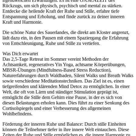
irgendwelchen Erwartungen. Es ist eine OASENZEIT des
Rückzugs, um sich physisch, psychisch und mental zu stärken.
Entdecke die heilende Kraft der Ruhe und Stille, erfahre tiefe
Entspannung und Erholung, und finde zurück zu deiner inneren
Kraft und Harmonie.
Die schöne Natur des Sauerlandes, die direkt am Kloster angrenzt,
lädt dazu ein, in den Pausen mit einem Spaziergang die Erfahrung
von Entschleunigung, Ruhe und Stille zu vertiefen.
Was Dich erwartet
Das 2,5-Tage Retreat im Sommer vereint Methoden der
Achtsamkeit, regeneratives Yin Yoga, achtsame Körperübungen,
MBSR-Übungen (Mindfulness-Based Stress Reduction),
Naturerfahrungen durch Waldbaden, Silent Walks und Breath Walks
sowie verschiedene Meditationstechniken. Das Ziel ist es, einen
tiefgreifenden und klärenden Mind Detox zu ermöglichen. In einer
Welt, die oft von Lärm und ständiger Stimulation geprägt ist,
ermöglicht die Stille dem Gehirn eine Pause, in der es sich von
diesen Belastungen erholen kann. Dies führt zu einer Senkung des
Cortisolspiegels und einer Verbesserung des allgemeinen
Wohlbefindens.
Förderung der inneren Ruhe und Balance: Durch stille Einheiten
können die Teilnehmer tiefer in ihre innere Welt eintauchen. Diese
Zeiten der Ruhe und Stille ermöglichen es, die innere Harmonie zu