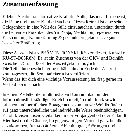
Zusammenfassung
Erleben Sie die transformative Kraft der Stille, das ideal für jene ist,
die Ruhe und innere Klarheit suchen. Dieses Retreat ist eine seltene
Gelegenheit, in eine Welt des Stille einzutauchen, unterstützt durch
die heilenden Praktiken des Yin Yoga, Meditation, regenerativen
Entspannung, Naturerfahrung & gesunder vegetarisch-veganer
basischer Ernährung.
Diese Auszeit ist als PRÄVENTIONSKURS zertifiziert, Kurs-ID:
KU-ST-D85R8M. Es ist ein Zuschuss von der GKV und Beihilfe
zwischen 75 € – 100% der Auszeitgebühr möglich.
Die Teilnahmebescheinigung erhältst du am Ende der Auszeit,
vorausgesetzt, die Seminarleiterin ist zertifiziert.
Wenn das für dich eine wichtige Voraussetzung ist, frag gerne im
Vorfeld bei uns nach.
In einem Zeitalter der multimedialen Kommunikation, der
Informationsflut, ständiger Erreichbarkeit, Termindruck sowie
privaten und beruflichen Engagements kann unser Wohlbefinden
auf ganz unterschiedliche und individuelle Weise beeinträchtigen.
Zu oft kreisen unsere Gedanken in der Vergangenheit oder Zukunft.
Hier hast du die Chance, im gegenwärtigen Moment ganz bei dir
anzukommen, frei von äußeren Ablenkungen, Störungen und