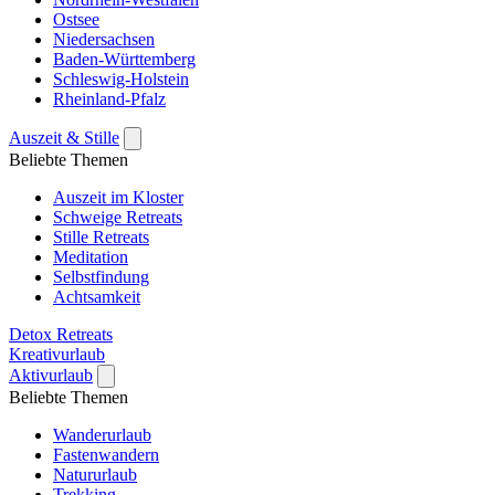
Ostsee
Niedersachsen
Baden-Württemberg
Schleswig-Holstein
Rheinland-Pfalz
Auszeit & Stille
Beliebte Themen
Auszeit im Kloster
Schweige Retreats
Stille Retreats
Meditation
Selbstfindung
Achtsamkeit
Detox Retreats
Kreativurlaub
Aktivurlaub
Beliebte Themen
Wanderurlaub
Fastenwandern
Natururlaub
Trekking