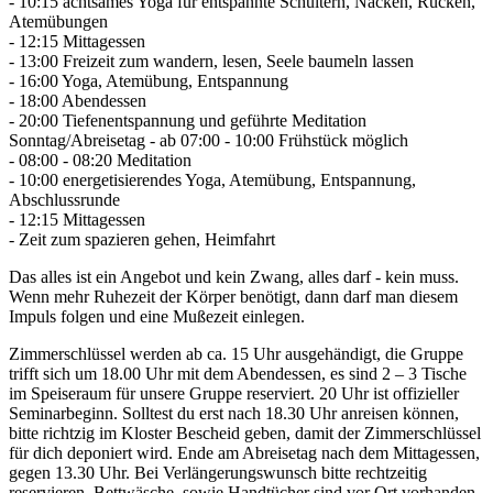
- 10:15 achtsames Yoga für entspannte Schultern, Nacken, Rücken,
Atemübungen
- 12:15 Mittagessen
- 13:00 Freizeit zum wandern, lesen, Seele baumeln lassen
- 16:00 Yoga, Atemübung, Entspannung
- 18:00 Abendessen
- 20:00 Tiefenentspannung und geführte Meditation
Sonntag/Abreisetag - ab 07:00 - 10:00 Frühstück möglich
- 08:00 - 08:20 Meditation
- 10:00 energetisierendes Yoga, Atemübung, Entspannung,
Abschlussrunde
- 12:15 Mittagessen
- Zeit zum spazieren gehen, Heimfahrt
Das alles ist ein Angebot und kein Zwang, alles darf - kein muss.
Wenn mehr Ruhezeit der Körper benötigt, dann darf man diesem
Impuls folgen und eine Mußezeit einlegen.
Zimmerschlüssel werden ab ca. 15 Uhr ausgehändigt, die Gruppe
trifft sich um 18.00 Uhr mit dem Abendessen, es sind 2 – 3 Tische
im Speiseraum für unsere Gruppe reserviert. 20 Uhr ist offizieller
Seminarbeginn. Solltest du erst nach 18.30 Uhr anreisen können,
bitte richtzig im Kloster Bescheid geben, damit der Zimmerschlüssel
für dich deponiert wird. Ende am Abreisetag nach dem Mittagessen,
gegen 13.30 Uhr. Bei Verlängerungswunsch bitte rechtzeitig
reservieren. Bettwäsche, sowie Handtücher sind vor Ort vorhanden.