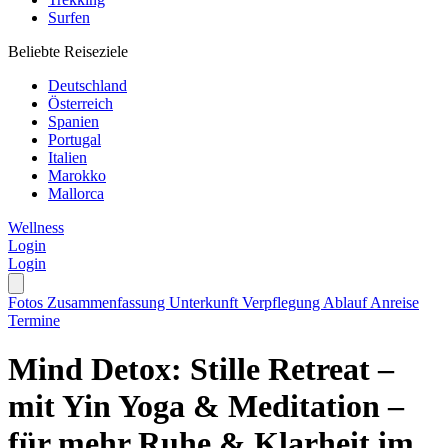
Surfen
Beliebte Reiseziele
Deutschland
Österreich
Spanien
Portugal
Italien
Marokko
Mallorca
Wellness
Login
Login
Fotos
Zusammenfassung
Unterkunft
Verpflegung
Ablauf
Anreise
Termine
Mind Detox: Stille Retreat –
mit Yin Yoga & Meditation –
für mehr Ruhe & Klarheit im