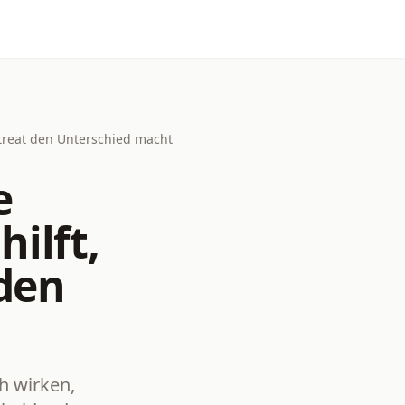
etreat den Unterschied macht
e
hilft,
den
h wirken,