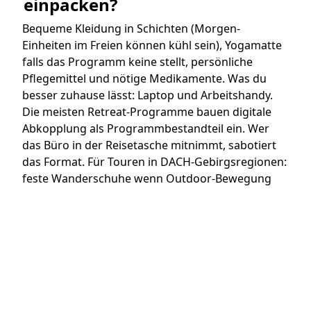
einpacken?
Bequeme Kleidung in Schichten (Morgen-
Einheiten im Freien können kühl sein), Yogamatte
falls das Programm keine stellt, persönliche
Pflegemittel und nötige Medikamente. Was du
besser zuhause lässt: Laptop und Arbeitshandy.
Die meisten Retreat-Programme bauen digitale
Abkopplung als Programmbestandteil ein. Wer
das Büro in der Reisetasche mitnimmt, sabotiert
das Format. Für Touren in DACH-Gebirgsregionen:
feste Wanderschuhe wenn Outdoor-Bewegung
auf dem Programm steht.
Plane deine Auszeit
Plane deine Auszeit: entdecke über 1.000
kuratierte Programme auf
retreaturlaub.de
. Wenn
du beim Lesen ein Format wiedergefunden hast