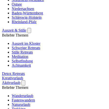
Ostsee
Niedersachsen
Baden-Württemberg
Schleswig-Holstein
Rheinland-Pfalz
Auszeit & Stille
Beliebte Themen
Auszeit im Kloster
Schweige Retreats
Stille Retreats
Meditation
Selbstfindung
Achtsamkeit
Detox Retreats
Kreativurlaub
Aktivurlaub
Beliebte Themen
Wanderurlaub
Fastenwandern
Natururlaub
Trekking