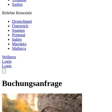
Surfen
Beliebte Reiseziele
Deutschland
Österreich
Spanien
Portugal
Italien
Marokko
Mallorca
Wellness
Login
Login
Buchungsanfrage