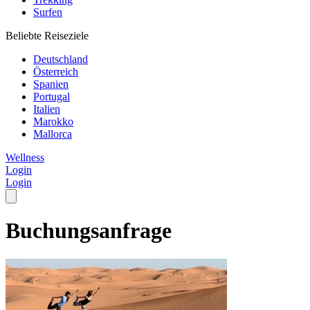
Surfen
Beliebte Reiseziele
Deutschland
Österreich
Spanien
Portugal
Italien
Marokko
Mallorca
Wellness
Login
Login
Buchungsanfrage