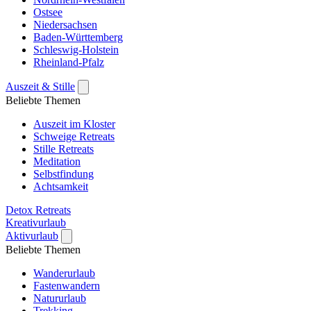
Ostsee
Niedersachsen
Baden-Württemberg
Schleswig-Holstein
Rheinland-Pfalz
Auszeit & Stille
Beliebte Themen
Auszeit im Kloster
Schweige Retreats
Stille Retreats
Meditation
Selbstfindung
Achtsamkeit
Detox Retreats
Kreativurlaub
Aktivurlaub
Beliebte Themen
Wanderurlaub
Fastenwandern
Natururlaub
Trekking