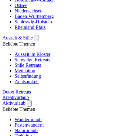
Ostsee
Niedersachsen
Baden-Württemberg
Schleswig-Holstein
Rheinland-Pfalz
Auszeit & Stille
Beliebte Themen
Auszeit im Kloster
Schweige Retreats
Stille Retreats
Meditation
Selbstfindung
Achtsamkeit
Detox Retreats
Kreativurlaub
Aktivurlaub
Beliebte Themen
Wanderurlaub
Fastenwandern
Natururlaub
Trekking