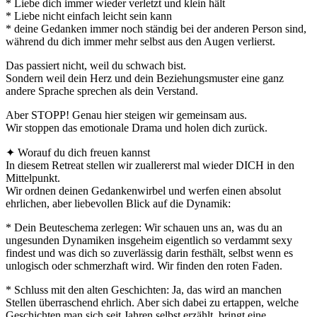
* Liebe dich immer wieder verletzt und klein hält
* Liebe nicht einfach leicht sein kann
* deine Gedanken immer noch ständig bei der anderen Person sind,
während du dich immer mehr selbst aus den Augen verlierst.
Das passiert nicht, weil du schwach bist.
Sondern weil dein Herz und dein Beziehungsmuster eine ganz
andere Sprache sprechen als dein Verstand.
Aber STOPP! Genau hier steigen wir gemeinsam aus.
Wir stoppen das emotionale Drama und holen dich zurück.
✦ Worauf du dich freuen kannst
In diesem Retreat stellen wir zuallererst mal wieder DICH in den
Mittelpunkt.
Wir ordnen deinen Gedankenwirbel und werfen einen absolut
ehrlichen, aber liebevollen Blick auf die Dynamik:
* Dein Beuteschema zerlegen: Wir schauen uns an, was du an
ungesunden Dynamiken insgeheim eigentlich so verdammt sexy
findest und was dich so zuverlässig darin festhält, selbst wenn es
unlogisch oder schmerzhaft wird. Wir finden den roten Faden.
* Schluss mit den alten Geschichten: Ja, das wird an manchen
Stellen überraschend ehrlich. Aber sich dabei zu ertappen, welche
Geschichten man sich seit Jahren selbst erzählt, bringt eine