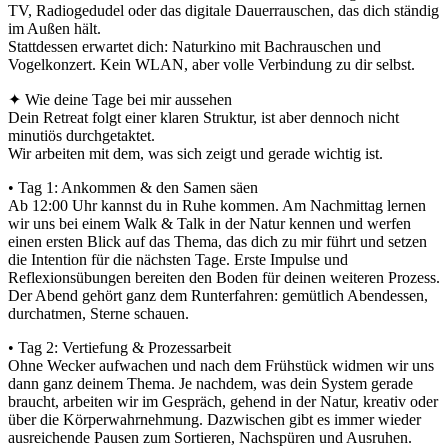
TV, Radiogedudel oder das digitale Dauerrauschen, das dich ständig
im Außen hält.
Stattdessen erwartet dich: Naturkino mit Bachrauschen und
Vogelkonzert. Kein WLAN, aber volle Verbindung zu dir selbst.
✦ Wie deine Tage bei mir aussehen
Dein Retreat folgt einer klaren Struktur, ist aber dennoch nicht
minutiös durchgetaktet.
Wir arbeiten mit dem, was sich zeigt und gerade wichtig ist.
• Tag 1: Ankommen & den Samen säen
Ab 12:00 Uhr kannst du in Ruhe kommen. Am Nachmittag lernen
wir uns bei einem Walk & Talk in der Natur kennen und werfen
einen ersten Blick auf das Thema, das dich zu mir führt und setzen
die Intention für die nächsten Tage. Erste Impulse und
Reflexionsübungen bereiten den Boden für deinen weiteren Prozess.
Der Abend gehört ganz dem Runterfahren: gemütlich Abendessen,
durchatmen, Sterne schauen.
• Tag 2: Vertiefung & Prozessarbeit
Ohne Wecker aufwachen und nach dem Frühstück widmen wir uns
dann ganz deinem Thema. Je nachdem, was dein System gerade
braucht, arbeiten wir im Gespräch, gehend in der Natur, kreativ oder
über die Körperwahrnehmung. Dazwischen gibt es immer wieder
ausreichende Pausen zum Sortieren, Nachspüren und Ausruhen.