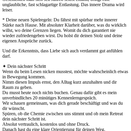
unglaubliche, fast schlagartige Entlastung. Das innere Drama wird
leiser.
* Deine neuen Spielregeln: Du fährst mit spürbar mehr innerer
Stärke nach Hause. Mit absoluter Klarheit darüber, was du wirklich
willst, wo deine Grenzen liegen. Womit du dich garantiert nie
wieder zufriedengeben wirst. Du holst dir deinen Stolz und deine
eigenen Ansprüche zurück.
Und die Erkenntnis, dass Liebe sich auch verdammt gut anfühlen
darf.
✦ Dein nächster Schritt
Wenn du beim Lesen nicken musstest, möchte wahrscheinlich etwas
in Bewegung kommen.
Nimm diesen Impuls ernst, den Alltag kurz anzuhalten und dir
Raum zu geben.
Du musst heute noch nichts buchen. Genau dafür gibt es mein
unverbindliches 20 minütiges Kennenlerngespräch.
Wir schauen gemeinsam, was dich gerade beschäftigt und was du
dir wünscht.
Spüren, ob die Chemie zwischen uns stimmt und ob mein Retreat
dein nächster Schritt ist.
Absolut vertraulich, kostenlos und ohne Druck.
Danach hast du eine klare Orientierung für deinen Weg.