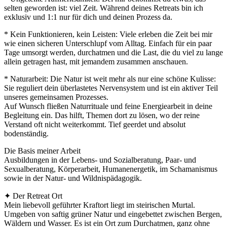
selten geworden ist: viel Zeit. Während deines Retreats bin ich
exklusiv und 1:1 nur für dich und deinen Prozess da.
* Kein Funktionieren, kein Leisten: Viele erleben die Zeit bei mir
wie einen sicheren Unterschlupf vom Alltag. Einfach für ein paar
Tage umsorgt werden, durchatmen und die Last, die du viel zu lange
allein getragen hast, mit jemandem zusammen anschauen.
* Naturarbeit: Die Natur ist weit mehr als nur eine schöne Kulisse:
Sie reguliert dein überlastetes Nervensystem und ist ein aktiver Teil
unseres gemeinsamen Prozesses.
Auf Wunsch fließen Naturrituale und feine Energiearbeit in deine
Begleitung ein. Das hilft, Themen dort zu lösen, wo der reine
Verstand oft nicht weiterkommt. Tief geerdet und absolut
bodenständig.
Die Basis meiner Arbeit
Ausbildungen in der Lebens- und Sozialberatung, Paar- und
Sexualberatung, Körperarbeit, Humanenergetik, im Schamanismus
sowie in der Natur- und Wildnispädagogik.
✦ Der Retreat Ort
Mein liebevoll geführter Kraftort liegt im steirischen Murtal.
Umgeben von saftig grüner Natur und eingebettet zwischen Bergen,
Wäldern und Wasser. Es ist ein Ort zum Durchatmen, ganz ohne