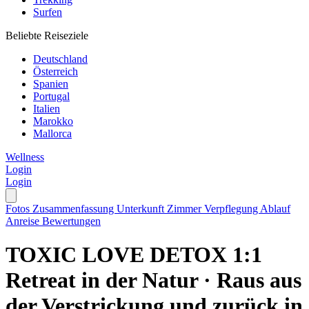
Surfen
Beliebte Reiseziele
Deutschland
Österreich
Spanien
Portugal
Italien
Marokko
Mallorca
Wellness
Login
Login
Fotos
Zusammenfassung
Unterkunft
Zimmer
Verpflegung
Ablauf
Anreise
Bewertungen
TOXIC LOVE DETOX 1:1
Retreat in der Natur · Raus aus
der Verstrickung und zurück in