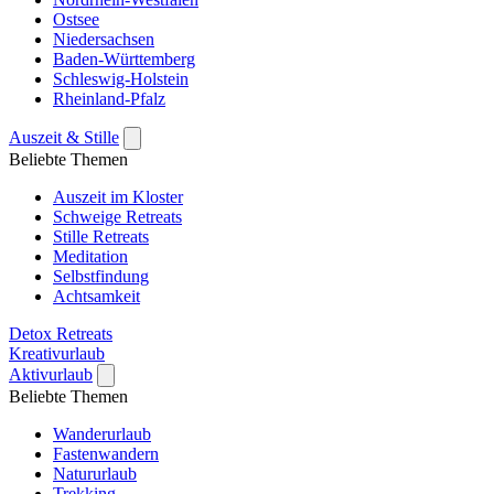
Ostsee
Niedersachsen
Baden-Württemberg
Schleswig-Holstein
Rheinland-Pfalz
Auszeit & Stille
Beliebte Themen
Auszeit im Kloster
Schweige Retreats
Stille Retreats
Meditation
Selbstfindung
Achtsamkeit
Detox Retreats
Kreativurlaub
Aktivurlaub
Beliebte Themen
Wanderurlaub
Fastenwandern
Natururlaub
Trekking