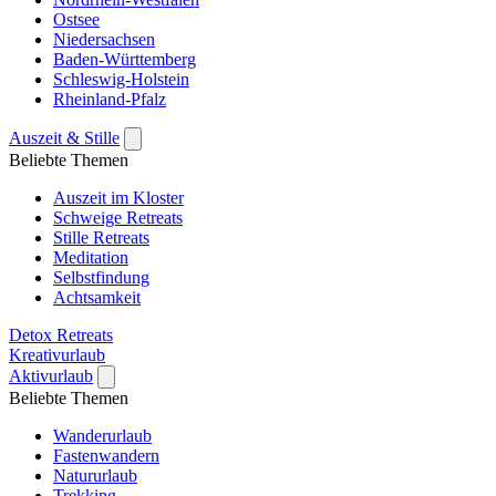
Ostsee
Niedersachsen
Baden-Württemberg
Schleswig-Holstein
Rheinland-Pfalz
Auszeit & Stille
Beliebte Themen
Auszeit im Kloster
Schweige Retreats
Stille Retreats
Meditation
Selbstfindung
Achtsamkeit
Detox Retreats
Kreativurlaub
Aktivurlaub
Beliebte Themen
Wanderurlaub
Fastenwandern
Natururlaub
Trekking