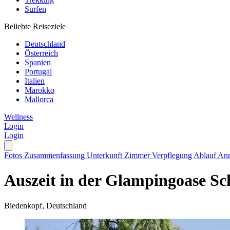
Surfen
Beliebte Reiseziele
Deutschland
Österreich
Spanien
Portugal
Italien
Marokko
Mallorca
Wellness
Login
Login
Fotos
Zusammenfassung
Unterkunft
Zimmer
Verpflegung
Ablauf
Anr
Auszeit in der Glampingoase Sc
Biedenkopf, Deutschland