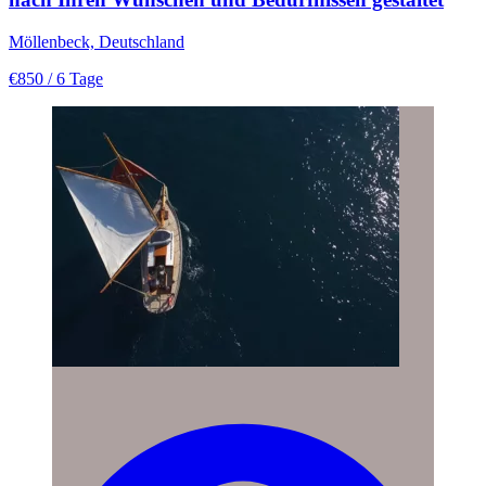
Möllenbeck, Deutschland
€850
/ 6 Tage