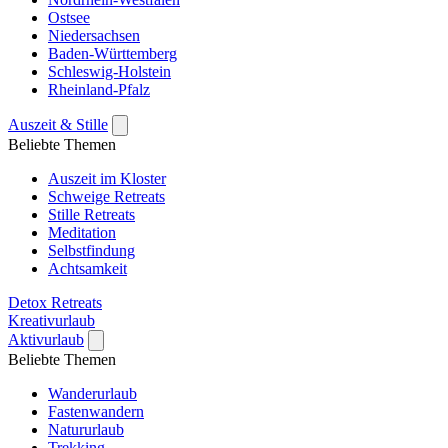
Ostsee
Niedersachsen
Baden-Württemberg
Schleswig-Holstein
Rheinland-Pfalz
Auszeit & Stille
Beliebte Themen
Auszeit im Kloster
Schweige Retreats
Stille Retreats
Meditation
Selbstfindung
Achtsamkeit
Detox Retreats
Kreativurlaub
Aktivurlaub
Beliebte Themen
Wanderurlaub
Fastenwandern
Natururlaub
Trekking