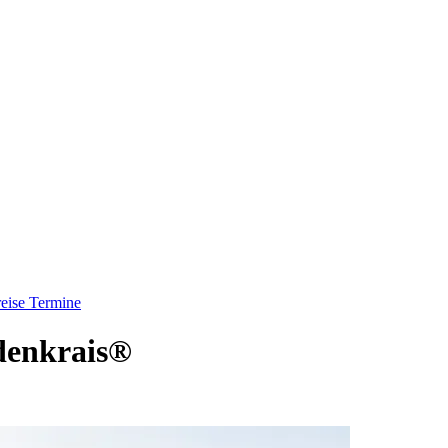
eise
Termine
denkrais®