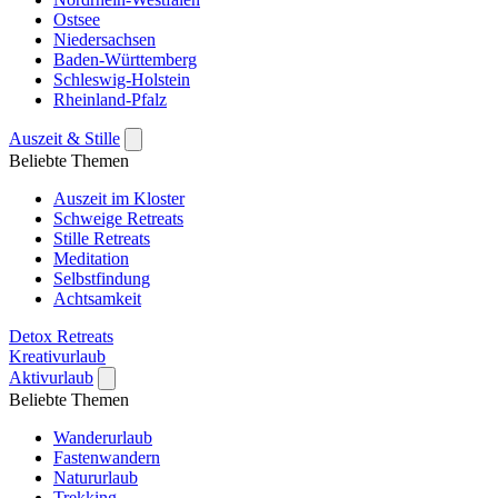
Ostsee
Niedersachsen
Baden-Württemberg
Schleswig-Holstein
Rheinland-Pfalz
Auszeit & Stille
Beliebte Themen
Auszeit im Kloster
Schweige Retreats
Stille Retreats
Meditation
Selbstfindung
Achtsamkeit
Detox Retreats
Kreativurlaub
Aktivurlaub
Beliebte Themen
Wanderurlaub
Fastenwandern
Natururlaub
Trekking