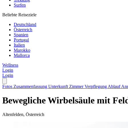
Surfen
Beliebte Reiseziele
Deutschland
Österreich
Spanien
Portugal
Italien
Marokko
Mallorca
Wellness
Login
Login
Fotos
Zusammenfassung
Unterkunft
Zimmer
Verpflegung
Ablauf
Anr
Bewegliche Wirbelsäule mit Fel
Altenfelden, Österreich