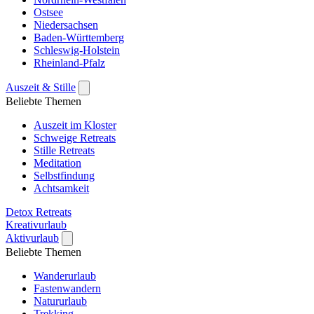
Ostsee
Niedersachsen
Baden-Württemberg
Schleswig-Holstein
Rheinland-Pfalz
Auszeit & Stille
Beliebte Themen
Auszeit im Kloster
Schweige Retreats
Stille Retreats
Meditation
Selbstfindung
Achtsamkeit
Detox Retreats
Kreativurlaub
Aktivurlaub
Beliebte Themen
Wanderurlaub
Fastenwandern
Natururlaub
Trekking