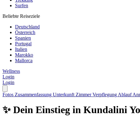
Surfen
Beliebte Reiseziele
Deutschland
Österreich
Spanien
Portugal
Italien
Marokko
Mallorca
Wellness
Login
Login
Fotos
Zusammenfassung
Unterkunft
Zimmer
Verpflegung
Ablauf
Anr
✨ Dein Einstieg in Kundalini Y