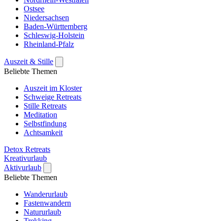
Ostsee
Niedersachsen
Baden-Württemberg
Schleswig-Holstein
Rheinland-Pfalz
Auszeit & Stille
Beliebte Themen
Auszeit im Kloster
Schweige Retreats
Stille Retreats
Meditation
Selbstfindung
Achtsamkeit
Detox Retreats
Kreativurlaub
Aktivurlaub
Beliebte Themen
Wanderurlaub
Fastenwandern
Natururlaub
Trekking