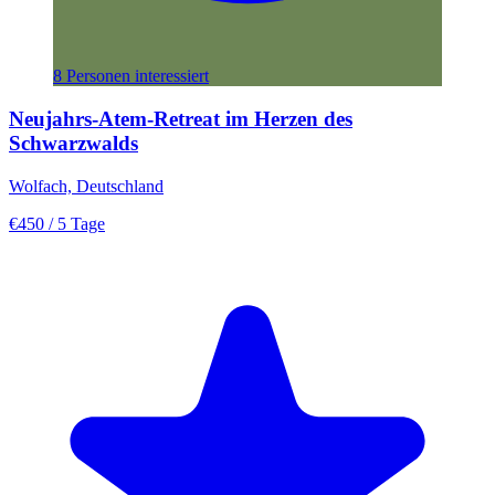
8 Personen interessiert
Neujahrs-Atem-Retreat im Herzen des
Schwarzwalds
Wolfach, Deutschland
€450
/ 5 Tage