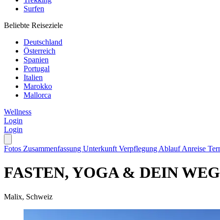
Surfen
Beliebte Reiseziele
Deutschland
Österreich
Spanien
Portugal
Italien
Marokko
Mallorca
Wellness
Login
Login
Fotos
Zusammenfassung
Unterkunft
Verpflegung
Ablauf
Anreise
Ter
FASTEN, YOGA & DEIN WEG ZU
Malix, Schweiz