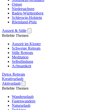
Ostsee
Niedersachsen
Baden-Württemberg
Schleswig-Holstein
Rheinland-Pfalz
Auszeit & Stille
Beliebte Themen
Auszeit im Kloster
Schweige Retreats
Stille Retreats
Meditation
Selbstfindung
Achtsamkeit
Detox Retreats
Kreativurlaub
Aktivurlaub
Beliebte Themen
Wanderurlaub
Fastenwandern
Natururlaub
Trekking