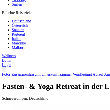
Surfen
Beliebte Reiseziele
Deutschland
Österreich
Spanien
Portugal
Italien
Marokko
Mallorca
Wellness
Login
Login
Fotos
Zusammenfassung
Unterkunft
Zimmer
Verpflegung
Ablauf
Anr
Fasten- & Yoga Retreat in der L
Schneverdingen, Deutschland