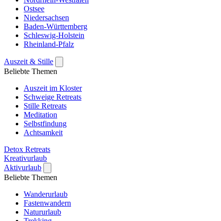
Ostsee
Niedersachsen
Baden-Württemberg
Schleswig-Holstein
Rheinland-Pfalz
Auszeit & Stille
Beliebte Themen
Auszeit im Kloster
Schweige Retreats
Stille Retreats
Meditation
Selbstfindung
Achtsamkeit
Detox Retreats
Kreativurlaub
Aktivurlaub
Beliebte Themen
Wanderurlaub
Fastenwandern
Natururlaub
Trekking