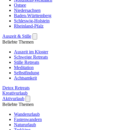
Ostsee
Niedersachsen
Baden-Württemberg
Schleswig-Holstein
Rheinland-Pfalz
Auszeit & Stille
Beliebte Themen
Auszeit im Kloster
Schweige Retreats
Stille Retreats
Meditation
Selbstfindung
Achtsamkeit
Detox Retreats
Kreativurlaub
Aktivurlaub
Beliebte Themen
Wanderurlaub
Fastenwandern
Natururlaub
Trekking