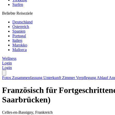
Surfen
Beliebte Reiseziele
Deutschland
Österreich
Spanien
Portugal
Italien
Marokko
Mallorca
Wellness
Login
Login
Fotos
Zusammenfassung
Unterkunft
Zimmer
Verpflegung
Ablauf
Anr
Französisch für Fortgeschritten
Saarbrücken)
Celles-en-Bassigny, Frankreich