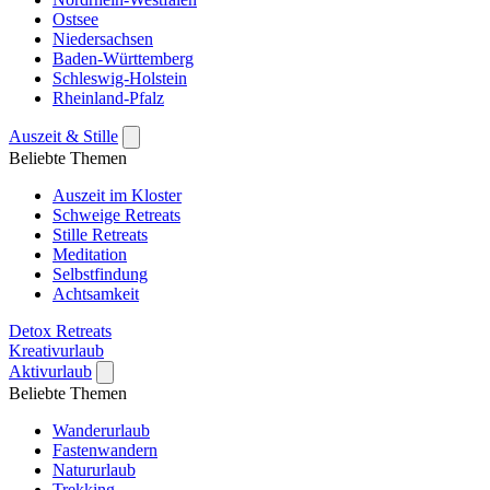
Ostsee
Niedersachsen
Baden-Württemberg
Schleswig-Holstein
Rheinland-Pfalz
Auszeit & Stille
Beliebte Themen
Auszeit im Kloster
Schweige Retreats
Stille Retreats
Meditation
Selbstfindung
Achtsamkeit
Detox Retreats
Kreativurlaub
Aktivurlaub
Beliebte Themen
Wanderurlaub
Fastenwandern
Natururlaub
Trekking