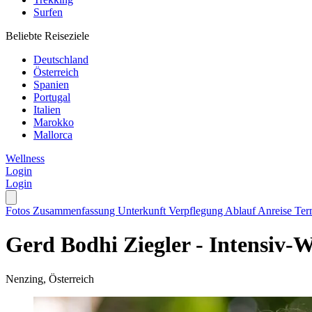
Surfen
Beliebte Reiseziele
Deutschland
Österreich
Spanien
Portugal
Italien
Marokko
Mallorca
Wellness
Login
Login
Fotos
Zusammenfassung
Unterkunft
Verpflegung
Ablauf
Anreise
Ter
Gerd Bodhi Ziegler - Intensiv
Nenzing, Österreich