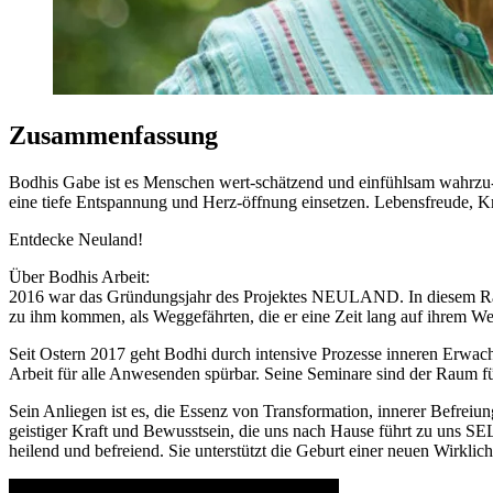
Zusammenfassung
Bodhis Gabe ist es Menschen wert-schätzend und einfühlsam wahrzu-n
eine tiefe Entspannung und Herz-öffnung einsetzen. Lebensfreude, Kra
Entdecke Neuland!
Über Bodhis Arbeit:
2016 war das Gründungsjahr des Projektes NEULAND. In diesem Rahmen
zu ihm kommen, als Weggefährten, die er eine Zeit lang auf ihrem Weg
Seit Ostern 2017 geht Bodhi durch intensive Prozesse inneren Erwache
Arbeit für alle Anwesenden spürbar. Seine Seminare sind der Raum fü
Sein Anliegen ist es, die Essenz von Transformation, innerer Befre
geistiger Kraft und Bewusstsein, die uns nach Hause führt zu uns SE
heilend und befreiend. Sie unterstützt die Geburt einer neuen Wirklich