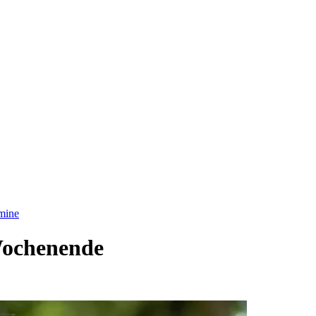
mine
-Wochenende