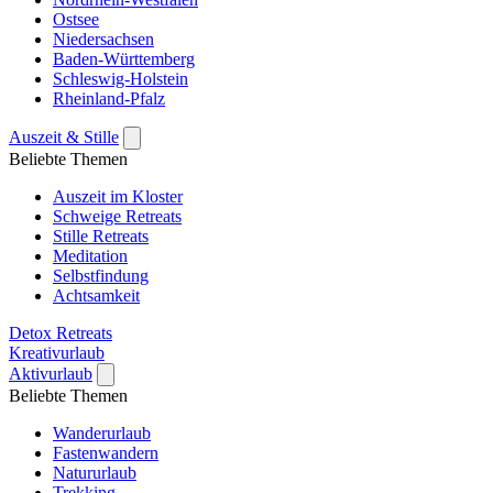
Ostsee
Niedersachsen
Baden-Württemberg
Schleswig-Holstein
Rheinland-Pfalz
Auszeit & Stille
Beliebte Themen
Auszeit im Kloster
Schweige Retreats
Stille Retreats
Meditation
Selbstfindung
Achtsamkeit
Detox Retreats
Kreativurlaub
Aktivurlaub
Beliebte Themen
Wanderurlaub
Fastenwandern
Natururlaub
Trekking