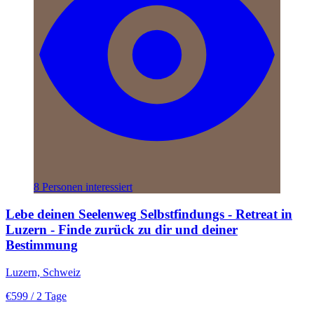
8 Personen interessiert
Lebe deinen Seelenweg Selbstfindungs - Retreat in
Luzern - Finde zurück zu dir und deiner
Bestimmung
Luzern, Schweiz
€599
/ 2 Tage