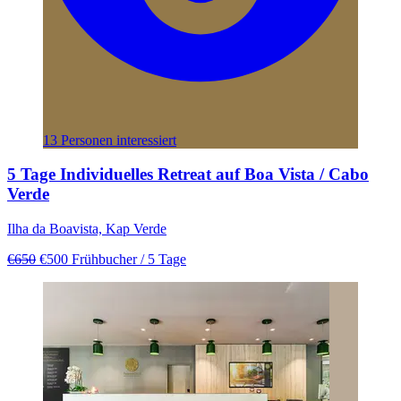
13 Personen interessiert
5 Tage Individuelles Retreat auf Boa Vista / Cabo
Verde
Ilha da Boavista, Kap Verde
€650
€500
Frühbucher
/ 5 Tage