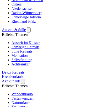
Ostsee
Niedersachsen
Baden-Württemberg
Schleswig-Holstein
Rheinland-Pfalz
Auszeit & Stille
Beliebte Themen
Auszeit im Kloster
Schweige Retreats
Stille Retreats
Meditation
Selbstfindung
Achtsamkeit
Detox Retreats
Kreativurlaub
Aktivurlaub
Beliebte Themen
Wanderurlaub
Fastenwandern
Natururlaub
Trekking