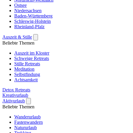
Ostsee
Niedersachsen
Baden-Württemberg
Schleswig-Holstein
Rheinland-Pfalz
Auszeit & Stille
Beliebte Themen
Auszeit im Kloster
Schweige Retreats
Stille Retreats
Meditation
Selbstfindung
Achtsamkeit
Detox Retreats
Kreativurlaub
Aktivurlaub
Beliebte Themen
Wanderurlaub
Fastenwandern
Natururlaub
Trekking