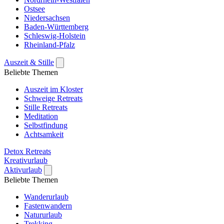
Ostsee
Niedersachsen
Baden-Württemberg
Schleswig-Holstein
Rheinland-Pfalz
Auszeit & Stille
Beliebte Themen
Auszeit im Kloster
Schweige Retreats
Stille Retreats
Meditation
Selbstfindung
Achtsamkeit
Detox Retreats
Kreativurlaub
Aktivurlaub
Beliebte Themen
Wanderurlaub
Fastenwandern
Natururlaub
Trekking