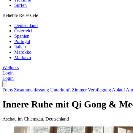
Surfen
Beliebte Reiseziele
Deutschland
Österreich
Spanien
Portugal
Italien
Marokko
Mallorca
Wellness
Login
Login
Fotos
Zusammenfassung
Unterkunft
Zimmer
Verpflegung
Ablauf
Anr
Innere Ruhe mit Qi Gong & Med
Aschau im Chiemgau, Deutschland