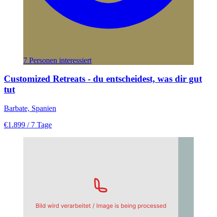
7 Personen interessiert
Customized Retreats - du entscheidest, was dir gut
tut
Barbate, Spanien
€1.899
/ 7 Tage