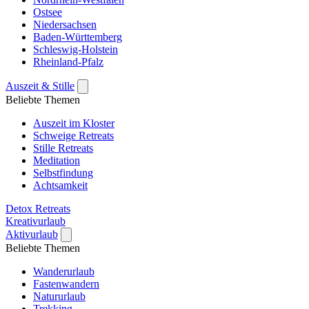
Ostsee
Niedersachsen
Baden-Württemberg
Schleswig-Holstein
Rheinland-Pfalz
Auszeit & Stille
Beliebte Themen
Auszeit im Kloster
Schweige Retreats
Stille Retreats
Meditation
Selbstfindung
Achtsamkeit
Detox Retreats
Kreativurlaub
Aktivurlaub
Beliebte Themen
Wanderurlaub
Fastenwandern
Natururlaub
Trekking