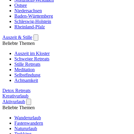
Ostsee
Niedersachsen
Baden-Württemberg
Schleswig-Holstein
Rheinland-Pfalz
Auszeit & Stille
Beliebte Themen
Auszeit im Kloster
Schweige Retreats
Stille Retreats
Meditation
Selbstfindung
Achtsamkeit
Detox Retreats
Kreativurlaub
Aktivurlaub
Beliebte Themen
Wanderurlaub
Fastenwandern
Natururlaub
Trekking