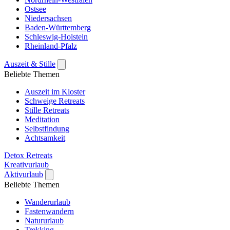
Ostsee
Niedersachsen
Baden-Württemberg
Schleswig-Holstein
Rheinland-Pfalz
Auszeit & Stille
Beliebte Themen
Auszeit im Kloster
Schweige Retreats
Stille Retreats
Meditation
Selbstfindung
Achtsamkeit
Detox Retreats
Kreativurlaub
Aktivurlaub
Beliebte Themen
Wanderurlaub
Fastenwandern
Natururlaub
Trekking