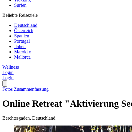
Surfen
Beliebte Reiseziele
Deutschland
Österreich
Spanien
Portugal
Italien
Marokko
Mallorca
Wellness
Login
Login
Fotos
Zusammenfassung
Online Retreat "Aktivierung Se
Berchtesgaden, Deutschland