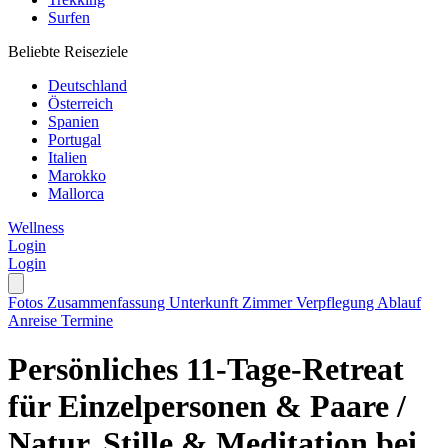
Surfen
Beliebte Reiseziele
Deutschland
Österreich
Spanien
Portugal
Italien
Marokko
Mallorca
Wellness
Login
Login
Fotos
Zusammenfassung
Unterkunft
Zimmer
Verpflegung
Ablauf
Anreise
Termine
Persönliches 11-Tage-Retreat
für Einzelpersonen & Paare /
Natur, Stille & Meditation bei