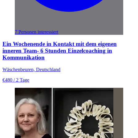
7 Personen interessiert
Ein Wochenende in Kontakt mit dem eigenen
inneren Team- 6 Stunden Einzelcoaching in
Kommunikation
Wäschenbeuren, Deutschland
€480
/ 2 Tage