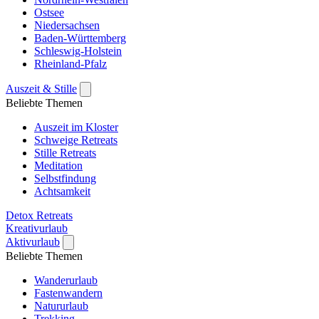
Ostsee
Niedersachsen
Baden-Württemberg
Schleswig-Holstein
Rheinland-Pfalz
Auszeit & Stille
Beliebte Themen
Auszeit im Kloster
Schweige Retreats
Stille Retreats
Meditation
Selbstfindung
Achtsamkeit
Detox Retreats
Kreativurlaub
Aktivurlaub
Beliebte Themen
Wanderurlaub
Fastenwandern
Natururlaub
Trekking