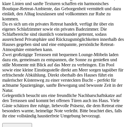
klare Linien und sanfte Texturen schaffen ein harmonisches
Boutique-Retreat-Ambiente, das Geborgenheit vermittelt und dazu
einlädt, den Alltag loszulassen und vollkommen zur Ruhe zu
kommen.
Da es sich um ein privates Retreat handelt, verfügt ihr über ein
eigenes Schlafzimmer sowie ein privates Badezimmer. Die
Schlafbereiche sind räumlich voneinander getrennt, sodass
ausreichend Privatsphäre und Rückzugsmöglichkeiten innerhalb des
Hauses gegeben sind und eine entspannte, persönliche Retreat-
Atmosphäre entstehen kann.
Zwei großzügige Terrassen mit bequemen Lounge-Möbeln laden
dazu ein, gemeinsam zu entspannen, die Sonne zu genießen und
stille Momente mit Blick auf das Meer zu verbringen. Ein Pool
sowie eine kleine Einstiegsstelle direkt am Meer sorgen tagsüber für
erfrischende Abkühlung. Direkt oberhalb des Hauses führt ein
malerischer Küstenweg zu einer versteckten Bucht – perfekt für
achtsame Spaziergänge, sanfte Bewegung und bewusste Zeit in der
Natur.
Gelegentlich besucht uns eine freundliche Nachbarschaftskatze auf
den Terrassen und kommt bei offenen Türen auch ins Haus. Viele
Gäste schätzen ihre ruhige, liebevolle Präsenz, die dem Retreat eine
besonders warme, heimelige Note verleiht. Bitte beachtet dies, falls
ihr eine vollständig haustierfreie Umgebung bevorzugt.