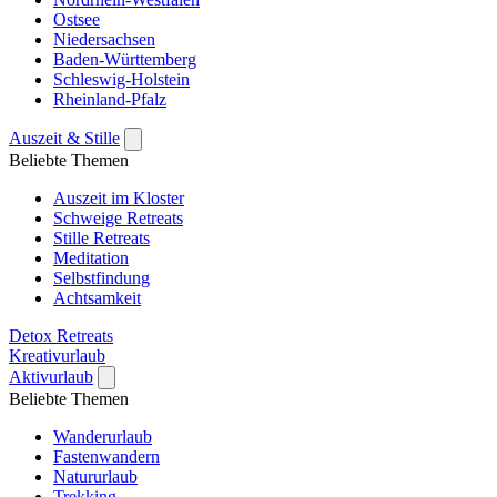
Ostsee
Niedersachsen
Baden-Württemberg
Schleswig-Holstein
Rheinland-Pfalz
Auszeit & Stille
Beliebte Themen
Auszeit im Kloster
Schweige Retreats
Stille Retreats
Meditation
Selbstfindung
Achtsamkeit
Detox Retreats
Kreativurlaub
Aktivurlaub
Beliebte Themen
Wanderurlaub
Fastenwandern
Natururlaub
Trekking