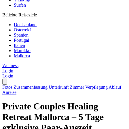
Surfen
Beliebte Reiseziele
Deutschland
Österreich
Spanien
Portugal
Italien
Marokko
Mallorca
Wellness
Login
Login
Fotos
Zusammenfassung
Unterkunft
Zimmer
Verpflegung
Ablauf
Anreise
Private Couples Healing
Retreat Mallorca – 5 Tage
exklusive Paar-Auszeit