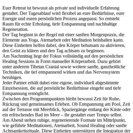
Euer Retreat ist bewusst als private und individuelle Erfahrung
gestaltet. Der Tagesablauf wird flexibel an eure Bedürfnisse, eure
Energie und euren persönlichen Prozess angepasst. So entsteht
Raum für echte Erholung, tiefe Entspannung und nachhaltige
Regeneration.
Der Tag beginnt in der Regel mit einer sanften Morgenpraxis, die
Elemente aus Yoga, Atemarbeit oder Meditation beinhalten kann.
Diese Einheiten helfen dabei, den Körper behutsam zu aktivieren,
den Geist zu klären und den Tag achtsam zu beginnen.
Am Nachmittag liegt der Fokus vollständig auf den persönlichen
Healing Sessions in Form manueller Körperarbeit. Dazu gehört
unter anderem Tibetan Cranial sowie weitere sanfte, ganzheitliche
Techniken, die tief entspannend wirken und das Nervensystem
beruhigen.
Jeder Partner erhält dabei eine eigene, individuell abgestimmte
Einzelsession, die auf persönliche Bedürfnisse eingeht und tiefe
Entspannung ermöglicht.
Zwischen den Programmpunkten bleibt bewusst Zeit für Ruhe,
Rückzug und gemeinsames Erleben. Ob Entspannung am Pool, Zeit
auf der Terrasse mit Meerblick, Spaziergänge entlang der Küste oder
ein erfrischendes Bad im Meer – ihr gestaltet euer Tempo selbst.
Am Abend stehen ruhige, regenerierende Formate im Mittelpunkt,
wie geführte Meditationen, Atemarbeit, Sound Healing oder sanfte
Achtsamkeitsrituale. Diese Einheiten unterstützen die Integration der