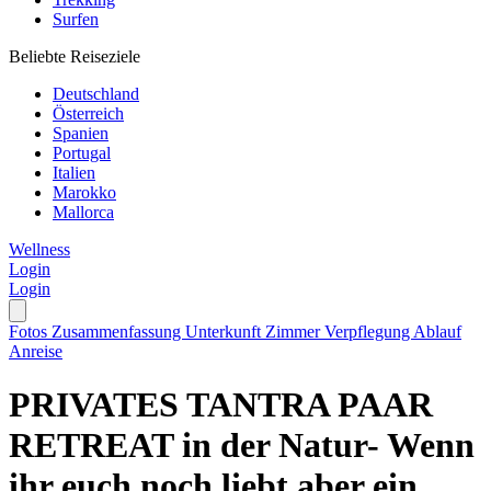
Surfen
Beliebte Reiseziele
Deutschland
Österreich
Spanien
Portugal
Italien
Marokko
Mallorca
Wellness
Login
Login
Fotos
Zusammenfassung
Unterkunft
Zimmer
Verpflegung
Ablauf
Anreise
PRIVATES TANTRA PAAR
RETREAT in der Natur- Wenn
ihr euch noch liebt aber ein