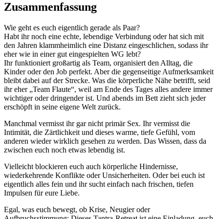
Zusammenfassung
Wie geht es euch eigentlich gerade als Paar?
Habt ihr noch eine echte, lebendige Verbindung oder hat sich mit
den Jahren klammheimlich eine Distanz eingeschlichen, sodass ihr
eher wie in einer gut eingespielten WG lebt?
Ihr funktioniert großartig als Team, organisiert den Alltag, die
Kinder oder den Job perfekt. Aber die gegenseitige Aufmerksamkeit
bleibt dabei auf der Strecke. Was die körperliche Nähe betrifft, seid
ihr eher „Team Flaute“, weil am Ende des Tages alles andere immer
wichtiger oder dringender ist. Und abends im Bett zieht sich jeder
erschöpft in seine eigene Welt zurück.
Manchmal vermisst ihr gar nicht primär Sex. Ihr vermisst die
Intimität, die Zärtlichkeit und dieses warme, tiefe Gefühl, vom
anderen wieder wirklich gesehen zu werden. Das Wissen, dass da
zwischen euch noch etwas lebendig ist.
Vielleicht blockieren euch auch körperliche Hindernisse,
wiederkehrende Konflikte oder Unsicherheiten. Oder bei euch ist
eigentlich alles fein und ihr sucht einfach nach frischen, tiefen
Impulsen für eure Liebe.
Egal, was euch bewegt, ob Krise, Neugier oder
Aufbruchsstimmung: Dieses Tantra-Retreat ist eine Einladung, euch