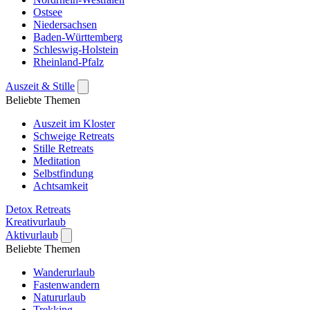
Ostsee
Niedersachsen
Baden-Württemberg
Schleswig-Holstein
Rheinland-Pfalz
Auszeit & Stille
Beliebte Themen
Auszeit im Kloster
Schweige Retreats
Stille Retreats
Meditation
Selbstfindung
Achtsamkeit
Detox Retreats
Kreativurlaub
Aktivurlaub
Beliebte Themen
Wanderurlaub
Fastenwandern
Natururlaub
Trekking