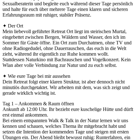
Sexualberaterin und begleite euch während dieser Tage persönlich
und halte für euch über mehrere Tage einen klaren und sicheren
Erfahrungsraum mit ruhiger, stabiler Präsenz.
✦ Der Ort
Mein liebevoll geführter Retreat Ort liegt im steirischen Murtal,
eingebettet zwischen Bergen, Wäldern und Wasser, den ich im
Sommer für Gäste öffne. Ein Ort zum Durchatmen, ohne TV und
ohne Radiogedudel, ohne Dauerrauschen, das euch in die Welt
zieht, während ihr eigentlich zur Ruhe kommen wollt.
Stattdessen Naturkino mit Bachrauschen und Vogelkonzert. Kein
Wlan aber volle Verbindung zur Natur und zu euch selbst.
✦ Wie eure Tage bei mir aussehen
Dein Retreat folgt einer klaren Struktur, ist aber dennoch nicht
minutiös durchgetaktet. Wir arbeiten mit dem, was sich zeigt und
gerade wirklich wichtig ist.
Tag 1 – Ankommen & Raum öffnen
Ankunft ab 12:00 Uhr. Ihr bezieht eure kuschelige Hütte und dürft
erst einmal ankommen.
Bei einem entspannten Walk & Talk in der Natur lernen wir uns
kennen und schauen, welches Thema ihr mitgebracht habt und
setzen die Intention der kommenden Tage und steigen mit ersten
Übungen ein. Der Abend bleibt bewusst ruhig: Runterfahren, ein