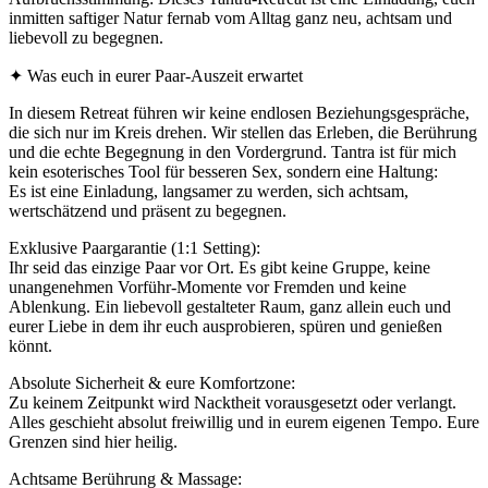
inmitten saftiger Natur fernab vom Alltag ganz neu, achtsam und
liebevoll zu begegnen.
✦ Was euch in eurer Paar-Auszeit erwartet
In diesem Retreat führen wir keine endlosen Beziehungsgespräche,
die sich nur im Kreis drehen. Wir stellen das Erleben, die Berührung
und die echte Begegnung in den Vordergrund. Tantra ist für mich
kein esoterisches Tool für besseren Sex, sondern eine Haltung:
Es ist eine Einladung, langsamer zu werden, sich achtsam,
wertschätzend und präsent zu begegnen.
Exklusive Paargarantie (1:1 Setting):
Ihr seid das einzige Paar vor Ort. Es gibt keine Gruppe, keine
unangenehmen Vorführ-Momente vor Fremden und keine
Ablenkung. Ein liebevoll gestalteter Raum, ganz allein euch und
eurer Liebe in dem ihr euch ausprobieren, spüren und genießen
könnt.
Absolute Sicherheit & eure Komfortzone:
Zu keinem Zeitpunkt wird Nacktheit vorausgesetzt oder verlangt.
Alles geschieht absolut freiwillig und in eurem eigenen Tempo. Eure
Grenzen sind hier heilig.
Achtsame Berührung & Massage: