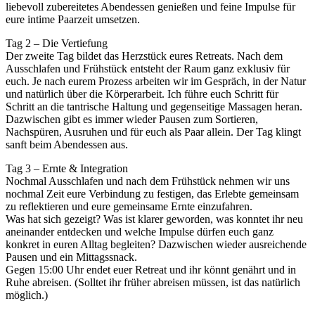
liebevoll zubereitetes Abendessen genießen und feine Impulse für
eure intime Paarzeit umsetzen.
Tag 2 – Die Vertiefung
Der zweite Tag bildet das Herzstück eures Retreats. Nach dem
Ausschlafen und Frühstück entsteht der Raum ganz exklusiv für
euch. Je nach eurem Prozess arbeiten wir im Gespräch, in der Natur
und natürlich über die Körperarbeit. Ich führe euch Schritt für
Schritt an die tantrische Haltung und gegenseitige Massagen heran.
Dazwischen gibt es immer wieder Pausen zum Sortieren,
Nachspüren, Ausruhen und für euch als Paar allein. Der Tag klingt
sanft beim Abendessen aus.
Tag 3 – Ernte & Integration
Nochmal Ausschlafen und nach dem Frühstück nehmen wir uns
nochmal Zeit eure Verbindung zu festigen, das Erlebte gemeinsam
zu reflektieren und eure gemeinsame Ernte einzufahren.
Was hat sich gezeigt? Was ist klarer geworden, was konntet ihr neu
aneinander entdecken und welche Impulse dürfen euch ganz
konkret in euren Alltag begleiten? Dazwischen wieder ausreichende
Pausen und ein Mittagssnack.
Gegen 15:00 Uhr endet euer Retreat und ihr könnt genährt und in
Ruhe abreisen. (Solltet ihr früher abreisen müssen, ist das natürlich
möglich.)