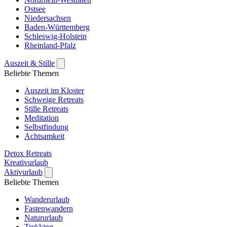
Ostsee
Niedersachsen
Baden-Württemberg
Schleswig-Holstein
Rheinland-Pfalz
Auszeit & Stille
Beliebte Themen
Auszeit im Kloster
Schweige Retreats
Stille Retreats
Meditation
Selbstfindung
Achtsamkeit
Detox Retreats
Kreativurlaub
Aktivurlaub
Beliebte Themen
Wanderurlaub
Fastenwandern
Natururlaub
Trekking