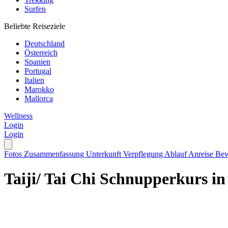
Surfen
Beliebte Reiseziele
Deutschland
Österreich
Spanien
Portugal
Italien
Marokko
Mallorca
Wellness
Login
Login
Fotos
Zusammenfassung
Unterkunft
Verpflegung
Ablauf
Anreise
Bew
Taiji/ Tai Chi Schnupperkurs in 