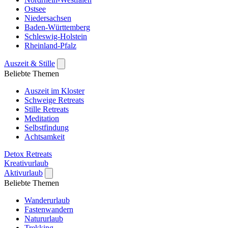
Ostsee
Niedersachsen
Baden-Württemberg
Schleswig-Holstein
Rheinland-Pfalz
Auszeit & Stille
Beliebte Themen
Auszeit im Kloster
Schweige Retreats
Stille Retreats
Meditation
Selbstfindung
Achtsamkeit
Detox Retreats
Kreativurlaub
Aktivurlaub
Beliebte Themen
Wanderurlaub
Fastenwandern
Natururlaub
Trekking