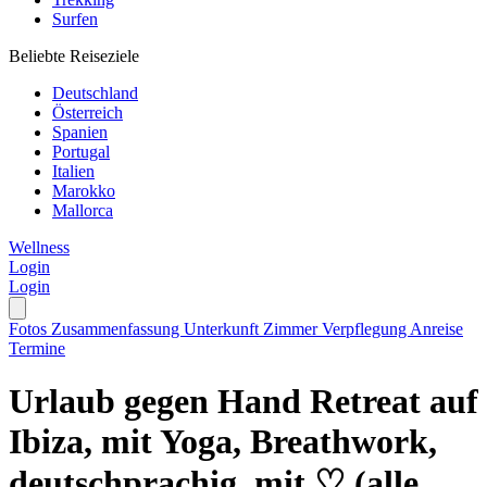
Surfen
Beliebte Reiseziele
Deutschland
Österreich
Spanien
Portugal
Italien
Marokko
Mallorca
Wellness
Login
Login
Fotos
Zusammenfassung
Unterkunft
Zimmer
Verpflegung
Anreise
Termine
Urlaub gegen Hand Retreat auf
Ibiza, mit Yoga, Breathwork,
deutschprachig, mit ♡ (alle