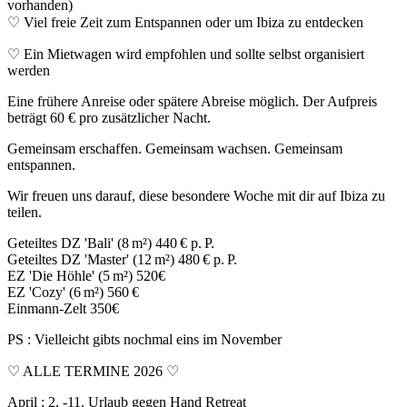
vorhanden)
♡ Viel freie Zeit zum Entspannen oder um Ibiza zu entdecken
♡ Ein Mietwagen wird empfohlen und sollte selbst organisiert
werden
Eine frühere Anreise oder spätere Abreise möglich. Der Aufpreis
beträgt 60 € pro zusätzlicher Nacht.
Gemeinsam erschaffen. Gemeinsam wachsen. Gemeinsam
entspannen.
Wir freuen uns darauf, diese besondere Woche mit dir auf Ibiza zu
teilen.
Geteiltes DZ 'Bali' (8 m²) 440 € p. P.
Geteiltes DZ 'Master' (12 m²) 480 € p. P.
EZ 'Die Höhle' (5 m²) 520€
EZ 'Cozy' (6 m²) 560 €
Einmann-Zelt 350€
PS : Vielleicht gibts nochmal eins im November
♡ ALLE TERMINE 2026 ♡
April : 2. -11. Urlaub gegen Hand Retreat