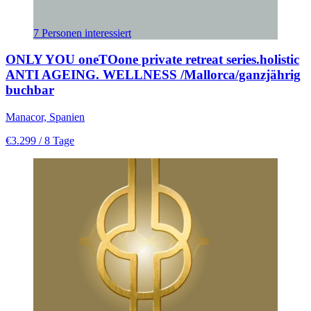
7 Personen interessiert
ONLY YOU oneTOone private retreat series.holistic
ANTI AGEING. WELLNESS /Mallorca/ganzjährig
buchbar
Manacor, Spanien
€3.299
/ 8 Tage