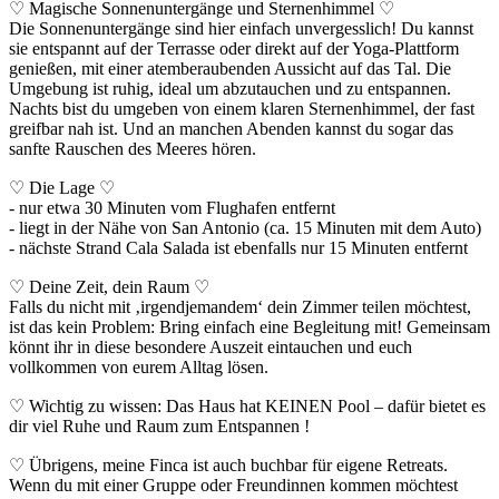
♡ Magische Sonnenuntergänge und Sternenhimmel ♡
Die Sonnenuntergänge sind hier einfach unvergesslich! Du kannst
sie entspannt auf der Terrasse oder direkt auf der Yoga-Plattform
genießen, mit einer atemberaubenden Aussicht auf das Tal. Die
Umgebung ist ruhig, ideal um abzutauchen und zu entspannen.
Nachts bist du umgeben von einem klaren Sternenhimmel, der fast
greifbar nah ist. Und an manchen Abenden kannst du sogar das
sanfte Rauschen des Meeres hören.
♡ Die Lage ♡
- nur etwa 30 Minuten vom Flughafen entfernt
- liegt in der Nähe von San Antonio (ca. 15 Minuten mit dem Auto)
- nächste Strand Cala Salada ist ebenfalls nur 15 Minuten entfernt
♡ Deine Zeit, dein Raum ♡
Falls du nicht mit ‚irgendjemandem‘ dein Zimmer teilen möchtest,
ist das kein Problem: Bring einfach eine Begleitung mit! Gemeinsam
könnt ihr in diese besondere Auszeit eintauchen und euch
vollkommen von eurem Alltag lösen.
♡ Wichtig zu wissen: Das Haus hat KEINEN Pool – dafür bietet es
dir viel Ruhe und Raum zum Entspannen !
♡ Übrigens, meine Finca ist auch buchbar für eigene Retreats.
Wenn du mit einer Gruppe oder Freundinnen kommen möchtest