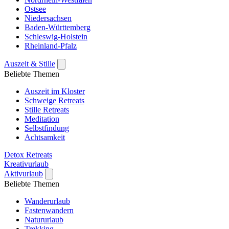
Ostsee
Niedersachsen
Baden-Württemberg
Schleswig-Holstein
Rheinland-Pfalz
Auszeit & Stille
Beliebte Themen
Auszeit im Kloster
Schweige Retreats
Stille Retreats
Meditation
Selbstfindung
Achtsamkeit
Detox Retreats
Kreativurlaub
Aktivurlaub
Beliebte Themen
Wanderurlaub
Fastenwandern
Natururlaub
Trekking