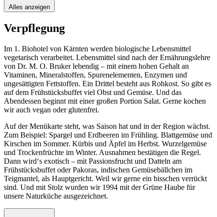
Alles anzeigen
Verpflegung
Im 1. Biohotel von Kärnten werden biologische Lebensmittel
vegetarisch verarbeitet. Lebensmittel sind nach der Ernährungslehre
von Dr. M. O. Bruker lebendig – mit einem hohen Gehalt an
Vitaminen, Mineralstoffen, Spurenelementen, Enzymen und
ungesättigten Fettstoffen. Ein Drittel besteht aus Rohkost. So gibt es
auf dem Frühstücksbuffet viel Obst und Gemüse. Und das
Abendessen beginnt mit einer großen Portion Salat. Gerne kochen
wir auch vegan oder glutenfrei.
Auf der Menükarte steht, was Saison hat und in der Region wächst.
Zum Beispiel: Spargel und Erdbeeren im Frühling. Blattgemüse und
Kirschen im Sommer. Kürbis und Äpfel im Herbst. Wurzelgemüse
und Trockenfrüchte im Winter. Ausnahmen bestätigen die Regel.
Dann wird‘s exotisch – mit Passionsfrucht und Datteln am
Frühstücksbuffet oder Pakoras, indischen Gemüsebällchen im
Teigmantel, als Hauptgericht. Weil wir gerne ein bisschen verrückt
sind. Und mit Stolz wurden wir 1994 mit der Grüne Haube für
unsere Naturküche ausgezeichnet.