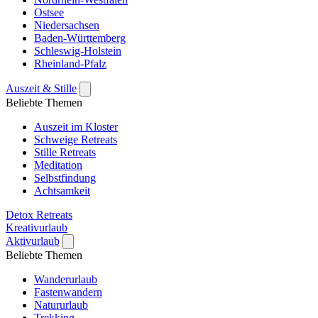
Ostsee
Niedersachsen
Baden-Württemberg
Schleswig-Holstein
Rheinland-Pfalz
Auszeit & Stille
Beliebte Themen
Auszeit im Kloster
Schweige Retreats
Stille Retreats
Meditation
Selbstfindung
Achtsamkeit
Detox Retreats
Kreativurlaub
Aktivurlaub
Beliebte Themen
Wanderurlaub
Fastenwandern
Natururlaub
Trekking