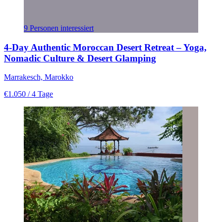
9 Personen interessiert
4-Day Authentic Moroccan Desert Retreat – Yoga,
Nomadic Culture & Desert Glamping
Marrakesch, Marokko
€1.050
/ 4 Tage