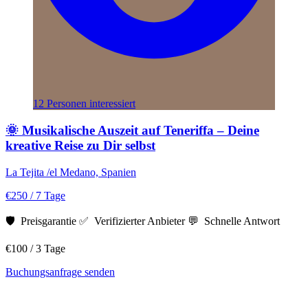
12 Personen interessiert
🌞 Musikalische Auszeit auf Teneriffa – Deine
kreative Reise zu Dir selbst
La Tejita /el Medano, Spanien
€250
/ 7 Tage
🛡️ Preisgarantie
✅ Verifizierter Anbieter
💬 Schnelle Antwort
€100
/ 3 Tage
Buchungsanfrage senden