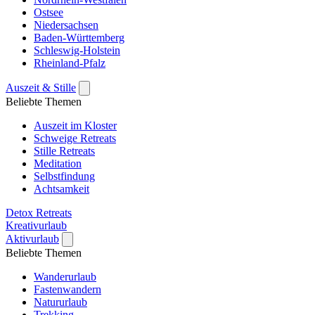
Ostsee
Niedersachsen
Baden-Württemberg
Schleswig-Holstein
Rheinland-Pfalz
Auszeit & Stille
Beliebte Themen
Auszeit im Kloster
Schweige Retreats
Stille Retreats
Meditation
Selbstfindung
Achtsamkeit
Detox Retreats
Kreativurlaub
Aktivurlaub
Beliebte Themen
Wanderurlaub
Fastenwandern
Natururlaub
Trekking