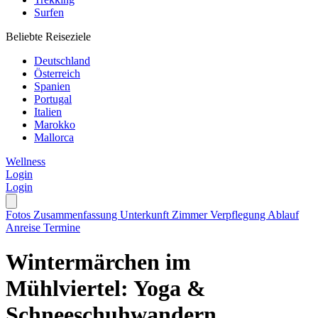
Surfen
Beliebte Reiseziele
Deutschland
Österreich
Spanien
Portugal
Italien
Marokko
Mallorca
Wellness
Login
Login
Fotos
Zusammenfassung
Unterkunft
Zimmer
Verpflegung
Ablauf
Anreise
Termine
Wintermärchen im
Mühlviertel: Yoga &
Schneeschuhwandern