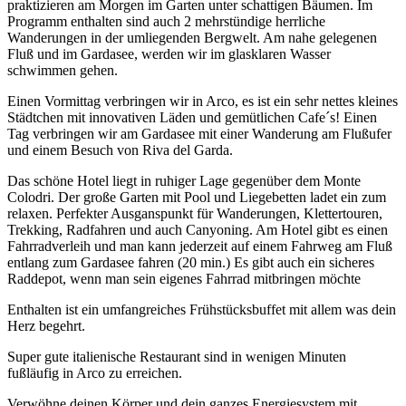
praktizieren am Morgen im Garten unter schattigen Bäumen. Im
Programm enthalten sind auch 2 mehrstündige herrliche
Wanderungen in der umliegenden Bergwelt. Am nahe gelegenen
Fluß und im Gardasee, werden wir im glasklaren Wasser
schwimmen gehen.
Einen Vormittag verbringen wir in Arco, es ist ein sehr nettes kleines
Städtchen mit innovativen Läden und gemütlichen Cafe´s! Einen
Tag verbringen wir am Gardasee mit einer Wanderung am Flußufer
und einem Besuch von Riva del Garda.
Das schöne Hotel liegt in ruhiger Lage gegenüber dem Monte
Colodri. Der große Garten mit Pool und Liegebetten ladet ein zum
relaxen. Perfekter Ausganspunkt für Wanderungen, Klettertouren,
Trekking, Radfahren und auch Canyoning. Am Hotel gibt es einen
Fahrradverleih und man kann jederzeit auf einem Fahrweg am Fluß
entlang zum Gardasee fahren (20 min.) Es gibt auch ein sicheres
Raddepot, wenn man sein eigenes Fahrrad mitbringen möchte
Enthalten ist ein umfangreiches Frühstücksbuffet mit allem was dein
Herz begehrt.
Super gute italienische Restaurant sind in wenigen Minuten
fußläufig in Arco zu erreichen.
Verwöhne deinen Körper und dein ganzes Energiesystem mit