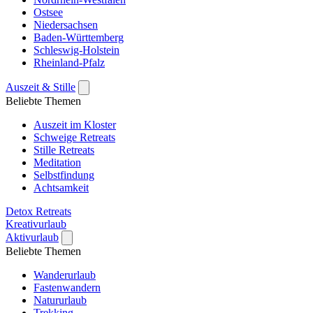
Ostsee
Niedersachsen
Baden-Württemberg
Schleswig-Holstein
Rheinland-Pfalz
Auszeit & Stille
Beliebte Themen
Auszeit im Kloster
Schweige Retreats
Stille Retreats
Meditation
Selbstfindung
Achtsamkeit
Detox Retreats
Kreativurlaub
Aktivurlaub
Beliebte Themen
Wanderurlaub
Fastenwandern
Natururlaub
Trekking