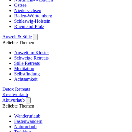
Ostsee
Niedersachsen
Baden-Württemberg
Schleswig-Holstein
Rheinland-Pfalz
Auszeit & Stille
Beliebte Themen
Auszeit im Kloster
Schweige Retreats
Stille Retreats
Meditation
Selbstfindung
Achtsamkeit
Detox Retreats
Kreativurlaub
Aktivurlaub
Beliebte Themen
Wanderurlaub
Fastenwandern
Natururlaub
Trekking