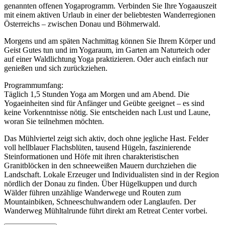
genannten offenen Yogaprogramm. Verbinden Sie Ihre Yogaauszeit
mit einem aktiven Urlaub in einer der beliebtesten Wanderregionen
Österreichs – zwischen Donau und Böhmerwald.
Morgens und am späten Nachmittag können Sie Ihrem Körper und
Geist Gutes tun und im Yogaraum, im Garten am Naturteich oder
auf einer Waldlichtung Yoga praktizieren. Oder auch einfach nur
genießen und sich zurückziehen.
Programmumfang:
Täglich 1,5 Stunden Yoga am Morgen und am Abend. Die
Yogaeinheiten sind für Anfänger und Geübte geeignet – es sind
keine Vorkenntnisse nötig. Sie entscheiden nach Lust und Laune,
woran Sie teilnehmen möchten.
Das Mühlviertel zeigt sich aktiv, doch ohne jegliche Hast. Felder
voll hellblauer Flachsblüten, tausend Hügeln, faszinierende
Steinformationen und Höfe mit ihren charakteristischen
Granitblöcken in den schneeweißen Mauern durchziehen die
Landschaft. Lokale Erzeuger und Individualisten sind in der Region
nördlich der Donau zu finden. Über Hügelkuppen und durch
Wälder führen unzählige Wanderwege und Routen zum
Mountainbiken, Schneeschuhwandern oder Langlaufen. Der
Wanderweg Mühltalrunde führt direkt am Retreat Center vorbei.