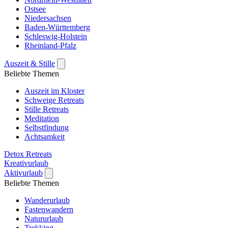
Ostsee
Niedersachsen
Baden-Württemberg
Schleswig-Holstein
Rheinland-Pfalz
Auszeit & Stille
Beliebte Themen
Auszeit im Kloster
Schweige Retreats
Stille Retreats
Meditation
Selbstfindung
Achtsamkeit
Detox Retreats
Kreativurlaub
Aktivurlaub
Beliebte Themen
Wanderurlaub
Fastenwandern
Natururlaub
Trekking