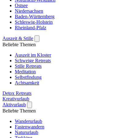
Ostsee
Niedersachsen
Baden-Württemberg
Schleswig-Holstein
Rheinland-Pfalz
Auszeit & Stille
Beliebte Themen
Auszeit im Kloster
Schweige Retreats
Stille Retreats
Meditation
Selbstfindung
Achtsamkeit
Detox Retreats
Kreativurlaub
Aktivurlaub
Beliebte Themen
Wanderurlaub
Fastenwandern
Natururlaub
Trekking