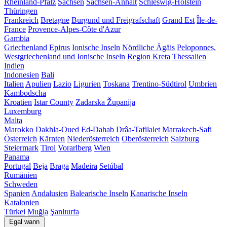
Rheinland-Pfalz
Sachsen
Sachsen-Anhalt
Schleswig-Holstein
Thüringen
Frankreich
Bretagne
Burgund und Freigrafschaft
Grand Est
Île-de-
France
Provence-Alpes-Côte d'Azur
Gambia
Griechenland
Epirus
Ionische Inseln
Nördliche Ägäis
Peloponnes,
Westgriechenland und Ionische Inseln
Region Kreta
Thessalien
Indien
Indonesien
Bali
Italien
Apulien
Lazio
Ligurien
Toskana
Trentino-Südtirol
Umbrien
Kambodscha
Kroatien
Istar County
Zadarska Županija
Luxemburg
Malta
Marokko
Dakhla-Oued Ed-Dahab
Drâa-Tafilalet
Marrakech-Safi
Österreich
Kärnten
Niederösterreich
Oberösterreich
Salzburg
Steiermark
Tirol
Vorarlberg
Wien
Panama
Portugal
Beja
Braga
Madeira
Setúbal
Rumänien
Schweden
Spanien
Andalusien
Balearische Inseln
Kanarische Inseln
Katalonien
Türkei
Muğla
Şanlıurfa
Egal wann