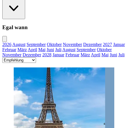
Egal wann
2026
August
September
Oktober
November
Dezember
2027
Januar
Februar
März
April
Mai
Juni
Juli
August
September
Oktober
November
Dezember
2028
Januar
Februar
März
April
Mai
Juni
Juli