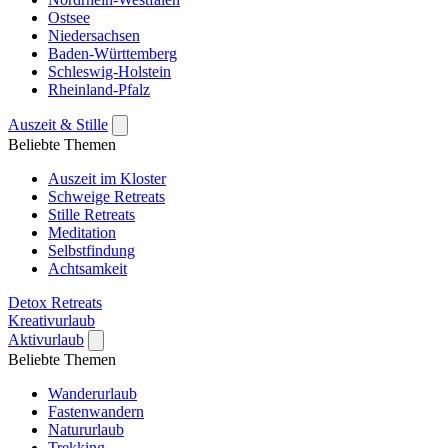
Ostsee
Niedersachsen
Baden-Württemberg
Schleswig-Holstein
Rheinland-Pfalz
Auszeit & Stille
Beliebte Themen
Auszeit im Kloster
Schweige Retreats
Stille Retreats
Meditation
Selbstfindung
Achtsamkeit
Detox Retreats
Kreativurlaub
Aktivurlaub
Beliebte Themen
Wanderurlaub
Fastenwandern
Natururlaub
Trekking