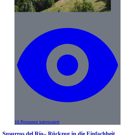
10 Personen interessiert
Susurros del Río– Rückzug in die Einfachheit