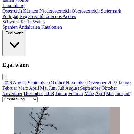
Italien
Molise
Luxemburg
Österreich
Kärnten
Niederösterreich
Oberösterreich
Steiermark
Portugal
Região Autónoma dos Açores
Schweiz
Tessin
Wallis
Spanien
Andalusien
Katalonien
Egal wann
Egal wann
2026
August
September
Oktober
November
Dezember
2027
Januar
Februar
März
April
Mai
Juni
Juli
August
September
Oktober
November
Dezember
2028
Januar
Februar
März
April
Mai
Juni
Juli