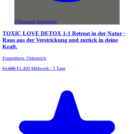
9 Personen interessiert
TOXIC LOVE DETOX 1:1 Retreat in der Natur ·
Raus aus der Verstrickung und zurück in deine
Kraft.
Frauenburg, Österreich
€1.600
€1.400
Midweek
/ 3 Tage