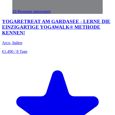
10 Personen interessiert
YOGARETREAT AM GARDASEE - LERNE DIE
EINZIGARTIGE YOGAWALK® METHODE
KENNEN!
Arco, Italien
€1.490
/ 8 Tage