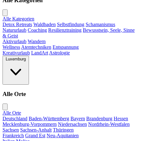
Alle Kategorien
Alle Kategorien
Detox Retreats
Waldbaden
Selbstfindung
Schamanismus
Natururlaub
Coaching
Resilienztraining
Bewusstsein, Seele, Sinne
& Geist
Aktivurlaub
Wandern
Wellness
Atemtechniken
Entspannung
Kreativurlaub
LandArt
Astrologie
Luxemburg
Alle Orte
Alle Orte
Deutschland
Baden-Württemberg
Bayern
Brandenburg
Hessen
Mecklenburg-Vorpommern
Niedersachsen
Nordrhein-Westfalen
Sachsen
Sachsen-Anhalt
Thüringen
Frankreich
Grand Est
Neu-Aquitanien