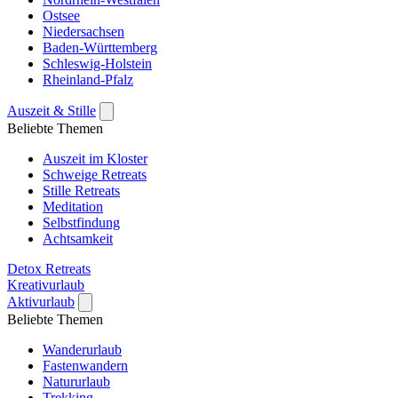
Ostsee
Niedersachsen
Baden-Württemberg
Schleswig-Holstein
Rheinland-Pfalz
Auszeit & Stille
Beliebte Themen
Auszeit im Kloster
Schweige Retreats
Stille Retreats
Meditation
Selbstfindung
Achtsamkeit
Detox Retreats
Kreativurlaub
Aktivurlaub
Beliebte Themen
Wanderurlaub
Fastenwandern
Natururlaub
Trekking