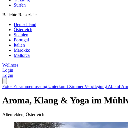
Surfen
Beliebte Reiseziele
Deutschland
Österreich
Spanien
Portugal
Italien
Marokko
Mallorca
Wellness
Login
Login
Fotos
Zusammenfassung
Unterkunft
Zimmer
Verpflegung
Ablauf
Anr
Aroma, Klang & Yoga im Mühlv
Altenfelden, Österreich