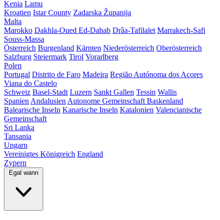
Kenia
Lamu
Kroatien
Istar County
Zadarska Županija
Malta
Marokko
Dakhla-Oued Ed-Dahab
Drâa-Tafilalet
Marrakech-Safi
Souss-Massa
Österreich
Burgenland
Kärnten
Niederösterreich
Oberösterreich
Salzburg
Steiermark
Tirol
Vorarlberg
Polen
Portugal
Distrito de Faro
Madeira
Região Autónoma dos Açores
Viana do Castelo
Schweiz
Basel-Stadt
Luzern
Sankt Gallen
Tessin
Wallis
Spanien
Andalusien
Autonome Gemeinschaft Baskenland
Balearische Inseln
Kanarische Inseln
Katalonien
Valencianische
Gemeinschaft
Sri Lanka
Tansania
Ungarn
Vereinigtes Königreich
England
Zypern
Egal wann