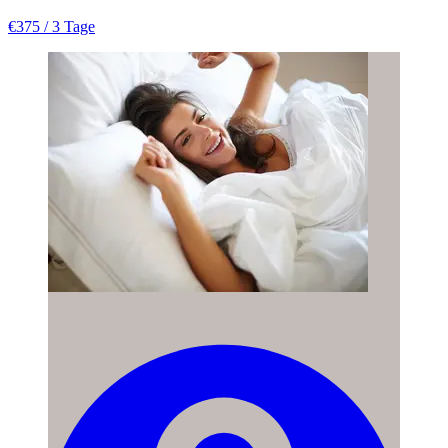
€375
/ 3 Tage