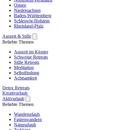
Ostsee
Niedersachsen
Baden-Württemberg
Schleswig-Holstein
Rheinland-Pfalz
Auszeit & Stille
Beliebte Themen
Auszeit im Kloster
Schweige Retreats
Stille Retreats
Meditation
Selbstfindung
Achtsamkeit
Detox Retreats
Kreativurlaub
Aktivurlaub
Beliebte Themen
Wanderurlaub
Fastenwandern
Natururlaub
Trekking