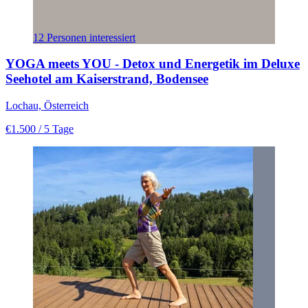
12 Personen interessiert
YOGA meets YOU - Detox und Energetik im Deluxe
Seehotel am Kaiserstrand, Bodensee
Lochau, Österreich
€1.500
/ 5 Tage