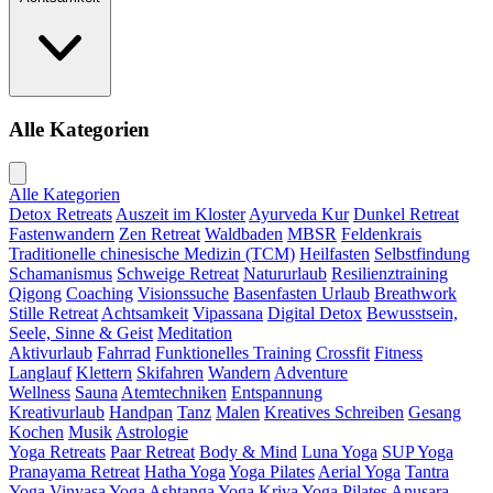
Alle Kategorien
Alle Kategorien
Detox Retreats
Auszeit im Kloster
Ayurveda Kur
Dunkel Retreat
Fastenwandern
Zen Retreat
Waldbaden
MBSR
Feldenkrais
Traditionelle chinesische Medizin (TCM)
Heilfasten
Selbstfindung
Schamanismus
Schweige Retreat
Natururlaub
Resilienztraining
Qigong
Coaching
Visionssuche
Basenfasten Urlaub
Breathwork
Stille Retreat
Achtsamkeit
Vipassana
Digital Detox
Bewusstsein,
Seele, Sinne & Geist
Meditation
Aktivurlaub
Fahrrad
Funktionelles Training
Crossfit
Fitness
Langlauf
Klettern
Skifahren
Wandern
Adventure
Wellness
Sauna
Atemtechniken
Entspannung
Kreativurlaub
Handpan
Tanz
Malen
Kreatives Schreiben
Gesang
Kochen
Musik
Astrologie
Yoga Retreats
Paar Retreat
Body & Mind
Luna Yoga
SUP Yoga
Pranayama Retreat
Hatha Yoga
Yoga Pilates
Aerial Yoga
Tantra
Yoga
Vinyasa Yoga
Ashtanga Yoga
Kriya Yoga
Pilates
Anusara