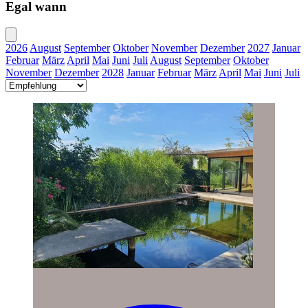
Egal wann
2026
August
September
Oktober
November
Dezember
2027
Januar
Februar
März
April
Mai
Juni
Juli
August
September
Oktober
November
Dezember
2028
Januar
Februar
März
April
Mai
Juni
Juli