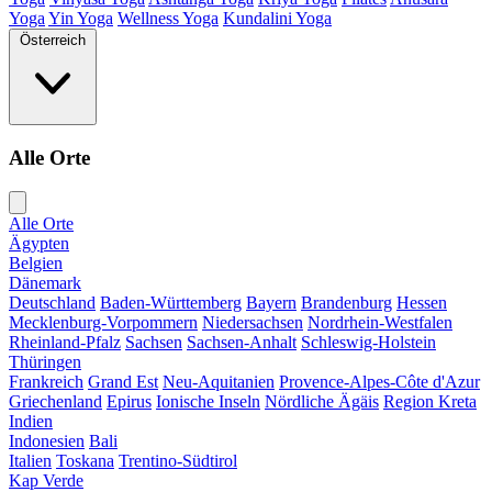
Yoga
Yin Yoga
Wellness Yoga
Kundalini Yoga
Österreich
Alle Orte
Alle Orte
Ägypten
Belgien
Dänemark
Deutschland
Baden-Württemberg
Bayern
Brandenburg
Hessen
Mecklenburg-Vorpommern
Niedersachsen
Nordrhein-Westfalen
Rheinland-Pfalz
Sachsen
Sachsen-Anhalt
Schleswig-Holstein
Thüringen
Frankreich
Grand Est
Neu-Aquitanien
Provence-Alpes-Côte d'Azur
Griechenland
Epirus
Ionische Inseln
Nördliche Ägäis
Region Kreta
Indien
Indonesien
Bali
Italien
Toskana
Trentino-Südtirol
Kap Verde